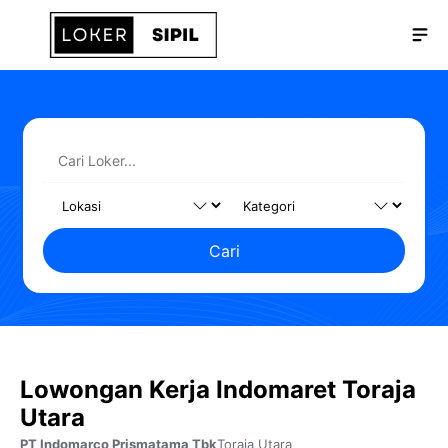
Langsung
Me
ke
isi
Cari
Lowongan Kerja Indomaret Toraja
Utara
PT Indomarco Prismatama Tbk
Toraja Utara