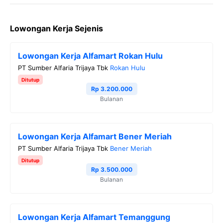
a
w
e
h
o
Lowongan Kerja Sejenis
c
i
l
a
p
e
t
e
t
y
Lowongan Kerja Alfamart Rokan Hulu
b
t
g
s
L
PT Sumber Alfaria Trijaya Tbk
Rokan Hulu
o
e
r
A
i
Ditutup
o
r
a
p
n
Rp 3.200.000
Bulanan
k
m
p
k
Lowongan Kerja Alfamart Bener Meriah
PT Sumber Alfaria Trijaya Tbk
Bener Meriah
Ditutup
Rp 3.500.000
Bulanan
Lowongan Kerja Alfamart Temanggung