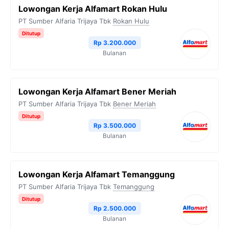
e
t
e
t
y
Lowongan Kerja Alfamart Rokan Hulu
b
t
g
s
L
PT Sumber Alfaria Trijaya Tbk
Rokan Hulu
o
e
r
A
i
Ditutup
Rp 3.200.000
o
r
a
p
n
Bulanan
k
m
p
k
Lowongan Kerja Alfamart Bener Meriah
PT Sumber Alfaria Trijaya Tbk
Bener Meriah
Ditutup
Rp 3.500.000
Bulanan
Lowongan Kerja Alfamart Temanggung
PT Sumber Alfaria Trijaya Tbk
Temanggung
Ditutup
Rp 2.500.000
Bulanan