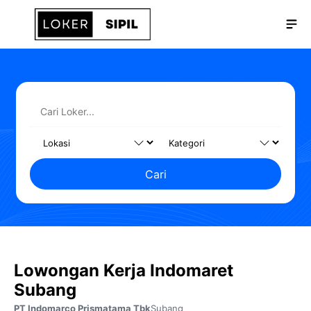
Langsung
Me
ke
isi
Cari
Lowongan Kerja Indomaret
Subang
PT Indomarco Prismatama Tbk
Subang