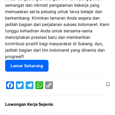
semangat dan nikmati pengalaman bekerja yang
memuaskan serta peluang untuk terus belajar dan
berkembang. Kirimkan lamaran Anda segera dan
jadilah bagian dari perjalanan sukses Indomaret. Kami
tunggu kehadiran Anda untuk bersama-sama
menciptakan prestasi baru dan memberikan
kontribusi positif bagi masyarakat di Subang. Ayo,
jadilah bagian dari tim Indomaret yang dinamis dan
progresif!
Lamar Sekarang
F
T
T
W
C
a
w
e
h
o
Lowongan Kerja Sejenis
c
i
l
a
p