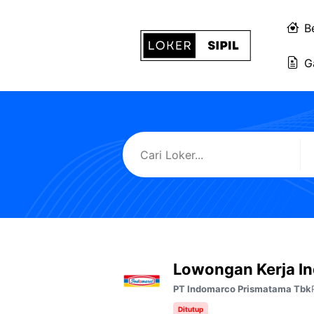
Langsung
ke
B
isi
G
Lowongan Kerja In
PT Indomarco Prismatama Tbk
Ditutup