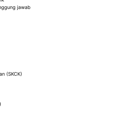
anggung jawab
ian (SKCK)
)