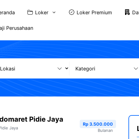
eranda
Loker
Loker Premium
Da
aji Perusahaan
domaret Pidie Jaya
Rp 3.500.000
Pidie Jaya
Bulanan