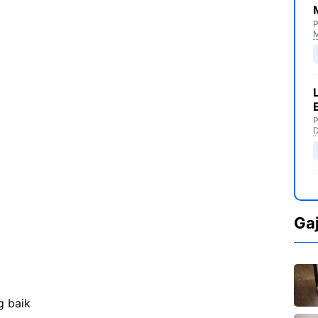
P
M
P
D
Ga
g baik