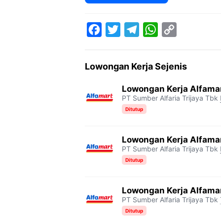
F
T
T
W
C
a
w
e
h
o
Lowongan Kerja Sejenis
c
i
l
a
p
e
t
e
t
y
Lowongan Kerja Alfama
PT Sumber Alfaria Trijaya Tbk
b
t
g
s
L
Ditutup
o
e
r
A
i
o
r
a
p
n
Lowongan Kerja Alfama
k
m
p
k
PT Sumber Alfaria Trijaya Tbk
Ditutup
Lowongan Kerja Alfam
PT Sumber Alfaria Trijaya Tbk
Ditutup