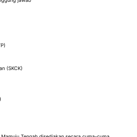
anggung jawab
TP)
ian (SKCK)
)
i Mamuju Tengah disediakan secara cuma-cuma