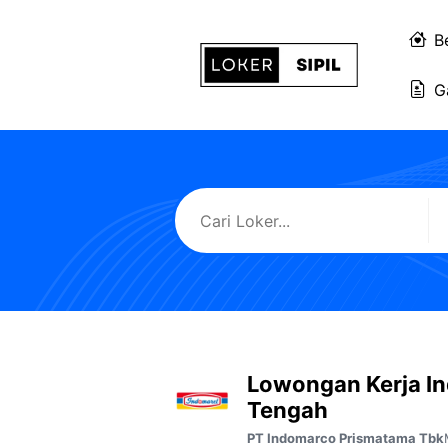
Langsung
ke
B
isi
G
Lowongan Kerja I
Tengah
PT Indomarco Prismatama Tbk