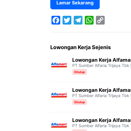
Lamar Sekarang
F
T
T
W
C
a
w
e
h
o
c
i
l
a
p
Lowongan Kerja Sejenis
e
t
e
t
y
Lowongan Kerja Alfama
b
t
g
s
L
PT Sumber Alfaria Trijaya Tbk
o
e
r
A
i
Ditutup
o
r
a
p
n
Lowongan Kerja Alfama
k
m
p
k
PT Sumber Alfaria Trijaya Tbk
Ditutup
Lowongan Kerja Alfam
PT Sumber Alfaria Trijaya Tbk