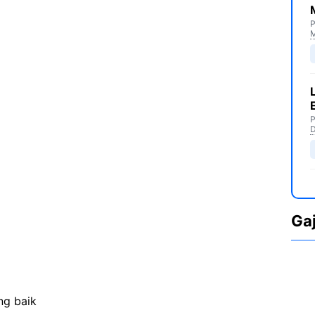
P
M
P
D
Ga
ng baik