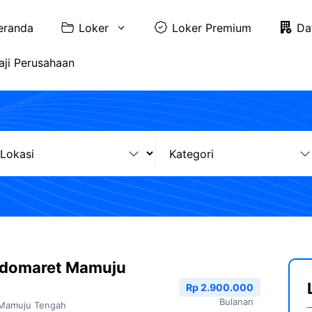
eranda
Loker
Loker Premium
Da
aji Perusahaan
ndomaret Mamuju
Rp 2.900.000
Bulanan
Mamuju Tengah