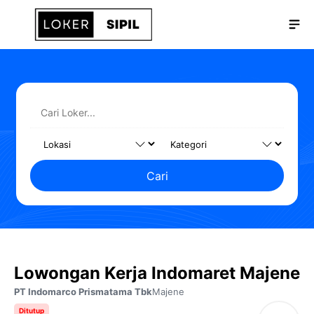
Langsung
Me
ke
isi
Cari
Lowongan Kerja Indomaret Majene
PT Indomarco Prismatama Tbk
Majene
Ditutup