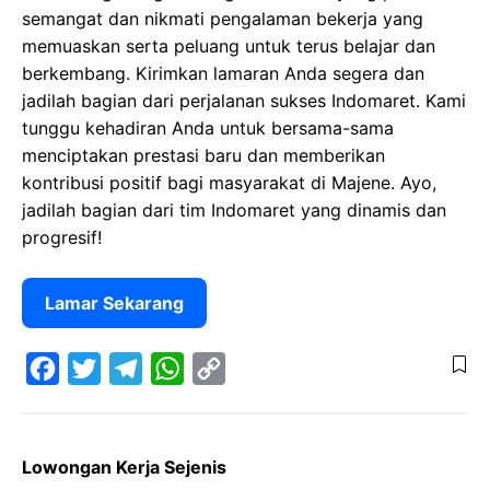
semangat dan nikmati pengalaman bekerja yang
memuaskan serta peluang untuk terus belajar dan
berkembang. Kirimkan lamaran Anda segera dan
jadilah bagian dari perjalanan sukses Indomaret. Kami
tunggu kehadiran Anda untuk bersama-sama
menciptakan prestasi baru dan memberikan
kontribusi positif bagi masyarakat di Majene. Ayo,
jadilah bagian dari tim Indomaret yang dinamis dan
progresif!
Lamar Sekarang
F
T
T
W
C
a
w
e
h
o
Lowongan Kerja Sejenis
c
i
l
a
p