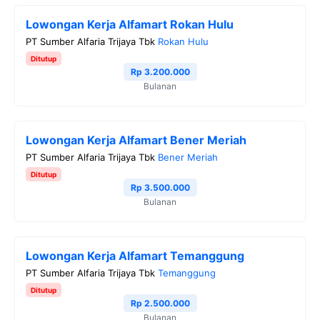
e
t
e
t
y
Lowongan Kerja Alfamart Rokan Hulu
b
t
g
s
L
PT Sumber Alfaria Trijaya Tbk
Rokan Hulu
o
e
r
A
i
Ditutup
o
r
a
p
n
Rp 3.200.000
Bulanan
k
m
p
k
Lowongan Kerja Alfamart Bener Meriah
PT Sumber Alfaria Trijaya Tbk
Bener Meriah
Ditutup
Rp 3.500.000
Bulanan
Lowongan Kerja Alfamart Temanggung
PT Sumber Alfaria Trijaya Tbk
Temanggung
Ditutup
Rp 2.500.000
Bulanan