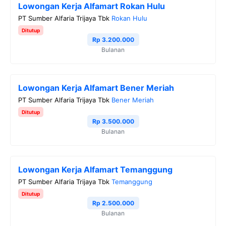
Lowongan Kerja Alfamart Rokan Hulu
b
t
g
s
L
PT Sumber Alfaria Trijaya Tbk
Rokan Hulu
o
e
r
A
i
Ditutup
o
r
a
p
n
Rp 3.200.000
Bulanan
k
m
p
k
Lowongan Kerja Alfamart Bener Meriah
PT Sumber Alfaria Trijaya Tbk
Bener Meriah
Ditutup
Rp 3.500.000
Bulanan
Lowongan Kerja Alfamart Temanggung
PT Sumber Alfaria Trijaya Tbk
Temanggung
Ditutup
Rp 2.500.000
Bulanan