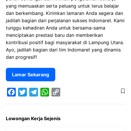
yang memuaskan serta peluang untuk terus belajar
dan berkembang. Kirimkan lamaran Anda segera dan
jadilah bagian dari perjalanan sukses Indomaret. Kami
tunggu kehadiran Anda untuk bersama-sama
menciptakan prestasi baru dan memberikan
kontribusi positif bagi masyarakat di Lampung Utara.
Ayo, jadilah bagian dari tim Indomaret yang dinamis
dan progresif!
Lamar Sekarang
F
T
T
W
C
a
w
e
h
o
Lowongan Kerja Sejenis
c
i
l
a
p
e
t
e
t
y