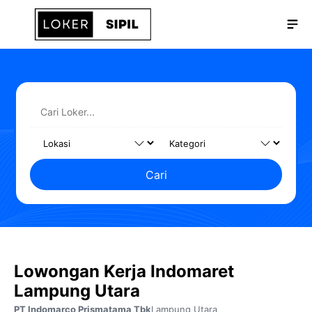
Langsung
Me
ke
isi
Cari
Lowongan Kerja Indomaret
Lampung Utara
PT Indomarco Prismatama Tbk
Lampung Utara