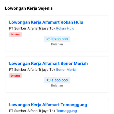
a
w
e
h
o
Lowongan Kerja Sejenis
c
i
l
a
p
e
t
e
t
y
Lowongan Kerja Alfamart Rokan Hulu
b
t
g
s
L
PT Sumber Alfaria Trijaya Tbk
Rokan Hulu
o
e
r
A
i
Ditutup
o
r
a
p
n
Rp 3.200.000
Bulanan
k
m
p
k
Lowongan Kerja Alfamart Bener Meriah
PT Sumber Alfaria Trijaya Tbk
Bener Meriah
Ditutup
Rp 3.500.000
Bulanan
Lowongan Kerja Alfamart Temanggung
PT Sumber Alfaria Trijaya Tbk
Temanggung