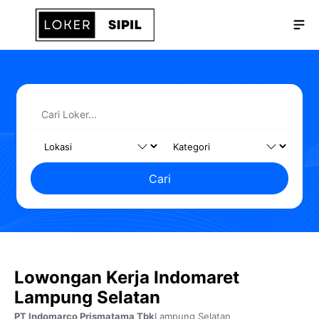
Langsung
Me
ke
isi
Cari
Lowongan Kerja Indomaret
Lampung Selatan
PT Indomarco Prismatama Tbk
Lampung Selatan