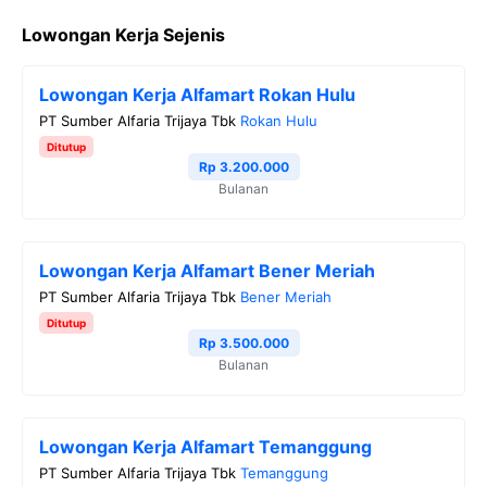
a
w
e
h
o
Lowongan Kerja Sejenis
c
i
l
a
p
e
t
e
t
y
Lowongan Kerja Alfamart Rokan Hulu
b
t
g
s
L
PT Sumber Alfaria Trijaya Tbk
Rokan Hulu
o
e
r
A
i
Ditutup
o
r
a
p
n
Rp 3.200.000
Bulanan
k
m
p
k
Lowongan Kerja Alfamart Bener Meriah
PT Sumber Alfaria Trijaya Tbk
Bener Meriah
Ditutup
Rp 3.500.000
Bulanan
Lowongan Kerja Alfamart Temanggung
PT Sumber Alfaria Trijaya Tbk
Temanggung