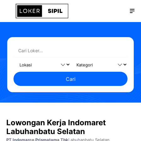
Langsung
Me
ke
isi
Cari
Lowongan Kerja Indomaret
Labuhanbatu Selatan
PT Indomarco Prismatama Tbk
Labuhanbatu Selatan