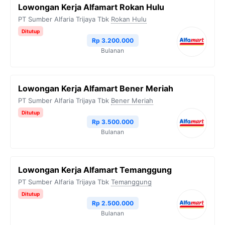
e
t
e
t
y
Lowongan Kerja Alfamart Rokan Hulu
b
t
g
s
L
PT Sumber Alfaria Trijaya Tbk
Rokan Hulu
o
e
r
A
i
Ditutup
Rp 3.200.000
o
r
a
p
n
Bulanan
k
m
p
k
Lowongan Kerja Alfamart Bener Meriah
PT Sumber Alfaria Trijaya Tbk
Bener Meriah
Ditutup
Rp 3.500.000
Bulanan
Lowongan Kerja Alfamart Temanggung
PT Sumber Alfaria Trijaya Tbk
Temanggung
Ditutup
Rp 2.500.000
Bulanan