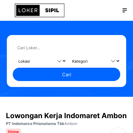
Langsung
Me
ke
isi
Cari
Lowongan Kerja Indomaret Ambon
PT Indomarco Prismatama Tbk
Ambon
Ditutup