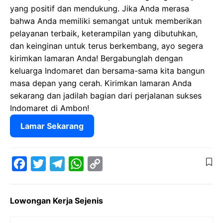
yang positif dan mendukung. Jika Anda merasa
bahwa Anda memiliki semangat untuk memberikan
pelayanan terbaik, keterampilan yang dibutuhkan,
dan keinginan untuk terus berkembang, ayo segera
kirimkan lamaran Anda! Bergabunglah dengan
keluarga Indomaret dan bersama-sama kita bangun
masa depan yang cerah. Kirimkan lamaran Anda
sekarang dan jadilah bagian dari perjalanan sukses
Indomaret di Ambon!
Lamar Sekarang
F
T
T
W
C
a
w
e
h
o
Lowongan Kerja Sejenis
c
i
l
a
p