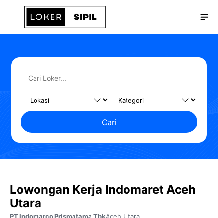
Langsung
Me
ke
isi
Cari
Lowongan Kerja Indomaret Aceh
Utara
PT Indomarco Prismatama Tbk
Aceh Utara