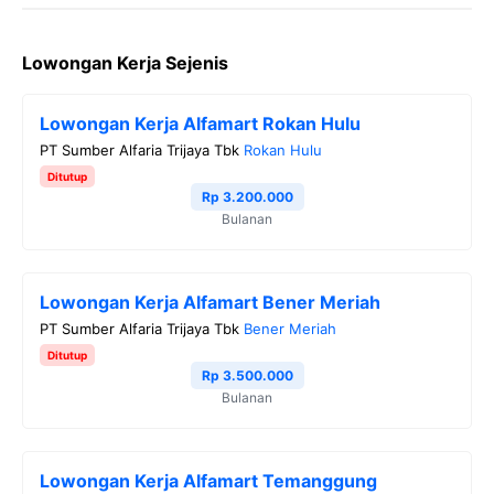
a
w
e
h
o
Lowongan Kerja Sejenis
c
i
l
a
p
e
t
e
t
y
Lowongan Kerja Alfamart Rokan Hulu
b
t
g
s
L
PT Sumber Alfaria Trijaya Tbk
Rokan Hulu
o
e
r
A
i
Ditutup
o
r
a
p
n
Rp 3.200.000
Bulanan
k
m
p
k
Lowongan Kerja Alfamart Bener Meriah
PT Sumber Alfaria Trijaya Tbk
Bener Meriah
Ditutup
Rp 3.500.000
Bulanan
Lowongan Kerja Alfamart Temanggung