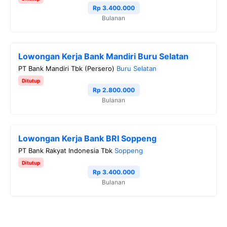
Rp 3.400.000
Bulanan
Lowongan Kerja Bank Mandiri Buru Selatan
PT Bank Mandiri Tbk (Persero)
Buru Selatan
Ditutup
Rp 2.800.000
Bulanan
Lowongan Kerja Bank BRI Soppeng
PT Bank Rakyat Indonesia Tbk
Soppeng
Ditutup
Rp 3.400.000
Bulanan