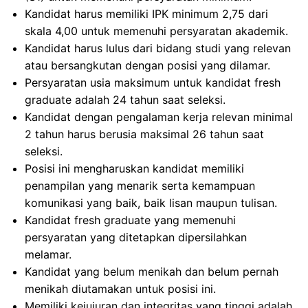
Kandidat harus memiliki IPK minimum 2,75 dari
skala 4,00 untuk memenuhi persyaratan akademik.
Kandidat harus lulus dari bidang studi yang relevan
atau bersangkutan dengan posisi yang dilamar.
Persyaratan usia maksimum untuk kandidat fresh
graduate adalah 24 tahun saat seleksi.
Kandidat dengan pengalaman kerja relevan minimal
2 tahun harus berusia maksimal 26 tahun saat
seleksi.
Posisi ini mengharuskan kandidat memiliki
penampilan yang menarik serta kemampuan
komunikasi yang baik, baik lisan maupun tulisan.
Kandidat fresh graduate yang memenuhi
persyaratan yang ditetapkan dipersilahkan
melamar.
Kandidat yang belum menikah dan belum pernah
menikah diutamakan untuk posisi ini.
Memiliki kejujuran dan integritas yang tinggi adalah