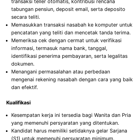
transaksi teller otomatis, kontribusi rencana
tabungan pensiun, deposit email, serta deposito
secara teliti.
Memasukkan transaksi nasabah ke komputer untuk
pencatatan yang teliti dan mencetak tanda terima.
Memeriksa cek dengan cermat untuk verifikasi
informasi, termasuk nama bank, tanggal,
identifikasi penerima pembayaran, serta legalitas
dokumen.
Menangani permasalahan atau perbedaan
mengenai rekening nasabah dengan cara yang baik
dan efektif.
Kualifikasi
Kesempatan kerja ini tersedia bagi Wanita dan Pria
yang memenuhi persyaratan yang ditentukan.
Kandidat harus memiliki setidaknya gelar Sarjana
(S1) untuk memenuhi persyaratan minimum.