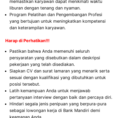
memastikan karyawan dapat menikmati waktu
liburan dengan tenang dan nyaman.
Program Pelatihan dan Pengembangan Profesi
yang bertujuan untuk meningkatkan kompetensi
dan keterampilan karyawan.
Harap di Perhatikan!!!
Pastikan bahwa Anda memenuhi seluruh
persyaratan yang disebutkan dalam deskripsi
pekerjaan yang telah disediakan.
Siapkan CV dan surat lamaran yang menarik serta
sesuai dengan kualifikasi yang dibutuhkan untuk
posisi tersebut.
Latih kemampuan Anda untuk menjawab
pertanyaan interview dengan baik dan percaya diri.
Hindari segala jenis penipuan yang berpura-pura
sebagai lowongan kerja di Bank Mandiri demi
keamanan Anda.