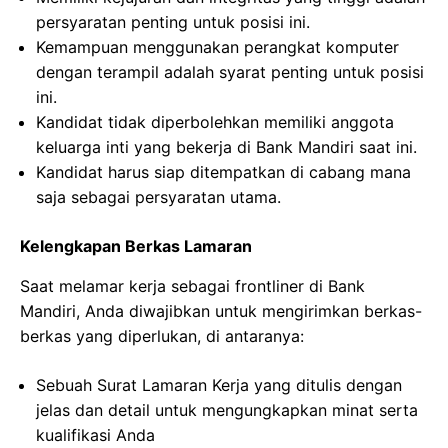
persyaratan penting untuk posisi ini.
Kemampuan menggunakan perangkat komputer
dengan terampil adalah syarat penting untuk posisi
ini.
Kandidat tidak diperbolehkan memiliki anggota
keluarga inti yang bekerja di Bank Mandiri saat ini.
Kandidat harus siap ditempatkan di cabang mana
saja sebagai persyaratan utama.
Kelengkapan Berkas Lamaran
Saat melamar kerja sebagai frontliner di Bank
Mandiri, Anda diwajibkan untuk mengirimkan berkas-
berkas yang diperlukan, di antaranya:
Sebuah Surat Lamaran Kerja yang ditulis dengan
jelas dan detail untuk mengungkapkan minat serta
kualifikasi Anda