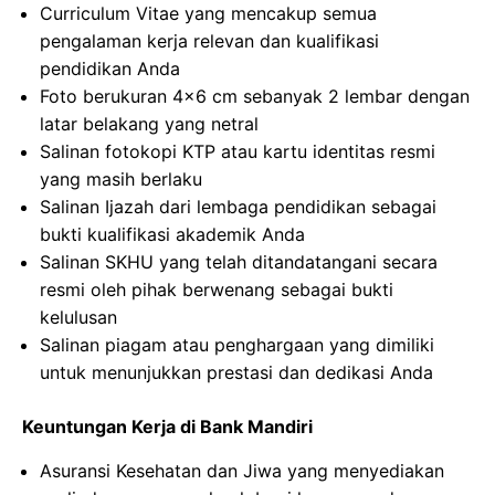
Curriculum Vitae yang mencakup semua
pengalaman kerja relevan dan kualifikasi
pendidikan Anda
Foto berukuran 4×6 cm sebanyak 2 lembar dengan
latar belakang yang netral
Salinan fotokopi KTP atau kartu identitas resmi
yang masih berlaku
Salinan Ijazah dari lembaga pendidikan sebagai
bukti kualifikasi akademik Anda
Salinan SKHU yang telah ditandatangani secara
resmi oleh pihak berwenang sebagai bukti
kelulusan
Salinan piagam atau penghargaan yang dimiliki
untuk menunjukkan prestasi dan dedikasi Anda
Keuntungan Kerja di Bank Mandiri
Asuransi Kesehatan dan Jiwa yang menyediakan