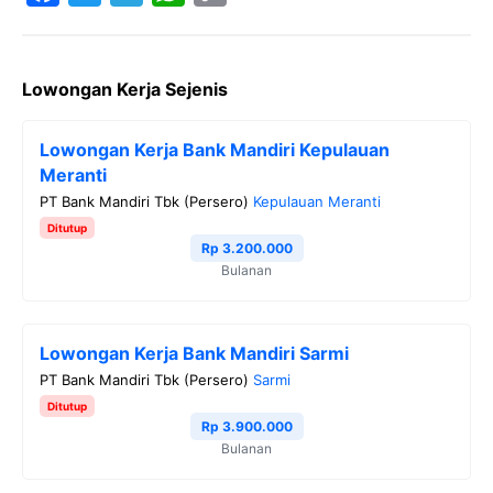
F
T
T
W
C
a
w
e
h
o
Lowongan Kerja Sejenis
c
i
l
a
p
e
t
e
t
y
Lowongan Kerja Bank Mandiri Kepulauan
b
t
g
s
L
Meranti
o
e
r
A
i
PT Bank Mandiri Tbk (Persero)
Kepulauan Meranti
o
r
a
p
n
Ditutup
Rp 3.200.000
k
m
p
k
Bulanan
Lowongan Kerja Bank Mandiri Sarmi
PT Bank Mandiri Tbk (Persero)
Sarmi
Ditutup
Rp 3.900.000
Bulanan