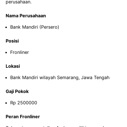
perusahaan.
Nama Perusahaan
Bank Mandiri (Persero)
Posisi
Fronliner
Lokasi
Bank Mandiri wilayah Semarang, Jawa Tengah
Gaji Pokok
Rp 2500000
Peran Fronliner