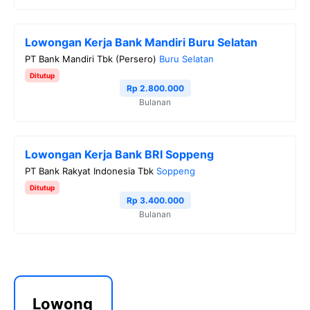
Lowongan Kerja Bank Mandiri Buru Selatan
PT Bank Mandiri Tbk (Persero)
Buru Selatan
Ditutup
Rp 2.800.000
Bulanan
Lowongan Kerja Bank BRI Soppeng
PT Bank Rakyat Indonesia Tbk
Soppeng
Ditutup
Rp 3.400.000
Bulanan
Lowong