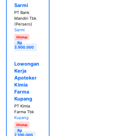
Sarmi
PT Bank
Mandiri Tbk
(Persero)
Sarmi
Ditutup
Rp
3.900.000
Lowongan
Kerja
Apoteker
Kimia
Farma
Kupang
PT Kimia
Farma Tbk
Kupang
Ditutup
Rp
2.100.000