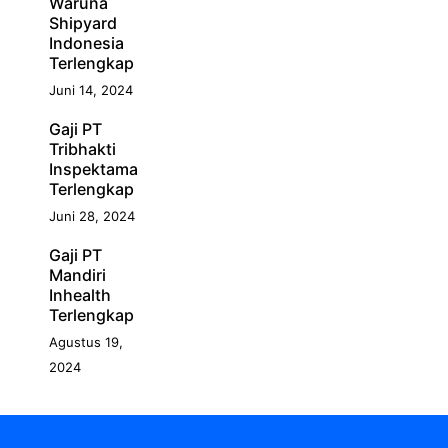
Waruna
Shipyard
Indonesia
Terlengkap
Juni 14, 2024
Gaji PT
Tribhakti
Inspektama
Terlengkap
Juni 28, 2024
Gaji PT
Mandiri
Inhealth
Terlengkap
Agustus 19,
2024