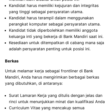
Kandidat harus memiliki kejujuran dan integritas
yang tinggi sebagai persyaratan utama.
Kandidat harus terampil dalam menggunakan
perangkat komputer sebagai persyaratan utama.
Kandidat tidak diperbolehkan memiliki anggota
keluarga inti yang bekerja di Bank Mandiri saat ini.
Kesediaan untuk ditempatkan di cabang mana saja
adalah persyaratan penting untuk posisi ini.
Berkas
Untuk melamar kerja sebagai frontliner di Bank
Mandiri, Anda harus mengirimkan berbagai berkas
yang dibutuhkan, di antaranya:
Surat Lamaran Kerja yang ditulis dengan jelas dan
rinci untuk menunjukkan minat dan kualifikasi Anda
Curriculum Vitae yang mencakup semua