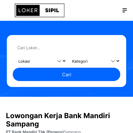
Langsung
Me
ke
isi
Cari
Lowongan Kerja Bank Mandiri
Sampang
PT Bank Mandiri Tbk (Persero)
Sampang