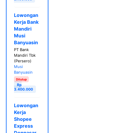
Lowongan
Kerja Bank
Mandiri
Musi
Banyuasin
PT Bank
Mandiri Tbk
(Persero)
Musi
Banyuasin
Ditutup
Rp
3.400.000
Lowongan
Kerja
Shopee
Express
Denpasar