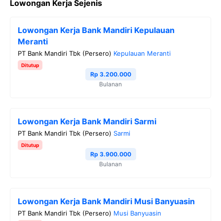
Lowongan Kerja Sejenis
c
i
l
a
p
e
t
e
t
y
Lowongan Kerja Bank Mandiri Kepulauan
b
t
g
s
L
Meranti
o
e
r
A
i
PT Bank Mandiri Tbk (Persero)
Kepulauan Meranti
o
r
a
p
n
Ditutup
Rp 3.200.000
k
m
p
k
Bulanan
Lowongan Kerja Bank Mandiri Sarmi
PT Bank Mandiri Tbk (Persero)
Sarmi
Ditutup
Rp 3.900.000
Bulanan
Lowongan Kerja Bank Mandiri Musi Banyuasin
PT Bank Mandiri Tbk (Persero)
Musi Banyuasin