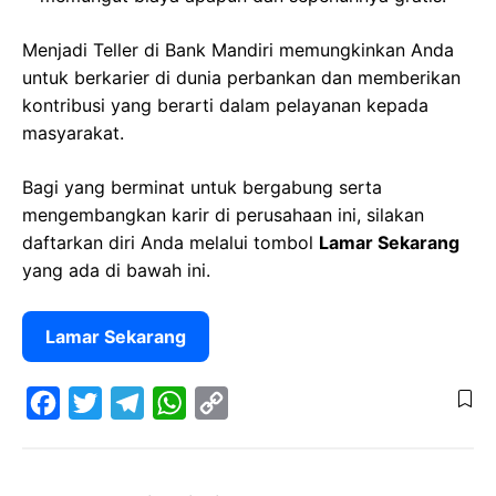
Menjadi Teller di Bank Mandiri memungkinkan Anda
untuk berkarier di dunia perbankan dan memberikan
kontribusi yang berarti dalam pelayanan kepada
masyarakat.
Bagi yang berminat untuk bergabung serta
mengembangkan karir di perusahaan ini, silakan
daftarkan diri Anda melalui tombol
Lamar Sekarang
yang ada di bawah ini.
Lamar Sekarang
F
T
T
W
C
a
w
e
h
o