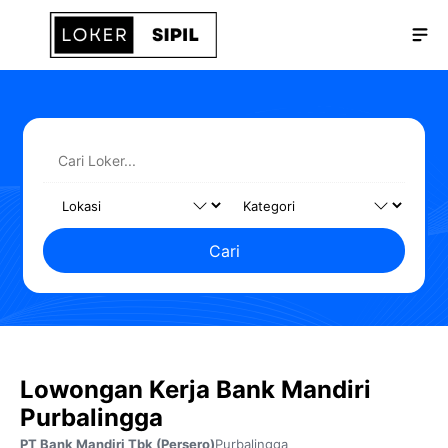
Langsung
Me
ke
isi
Cari
Lowongan Kerja Bank Mandiri
Purbalingga
PT Bank Mandiri Tbk (Persero)
Purbalingga