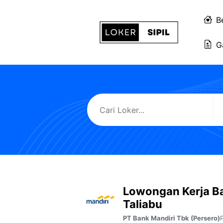
Langsung
ke
B
isi
G
Lowongan Kerja Ba
Taliabu
PT Bank Mandiri Tbk (Persero)