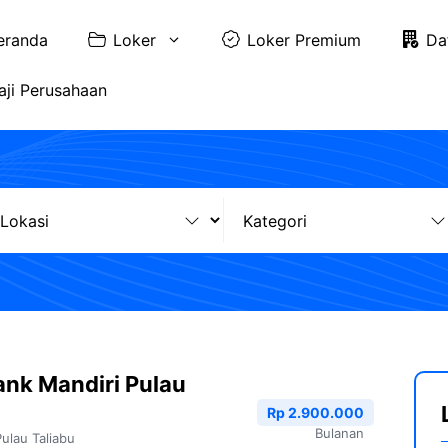
eranda
Loker
Loker Premium
Da
aji Perusahaan
nk Mandiri Pulau
Rp 2.900.000
Bulanan
Pulau Taliabu