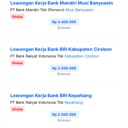
Lowongan Kerja Bank Mandiri Musi Banyuasin
PT Bank Mandiri Tbk (Persero)
Musi Banyuasin
Ditutup
Rp 3.400.000
Bulanan
Lowongan Kerja Bank BRI Kabupaten Cirebon
PT Bank Rakyat Indonesia Tbk
Kabupaten Cirebon
Ditutup
Rp 2.500.000
Bulanan
Lowongan Kerja Bank BRI Kepahiang
PT Bank Rakyat Indonesia Tbk
Kepahiang
Ditutup
Rp 2.500.000
Bulanan