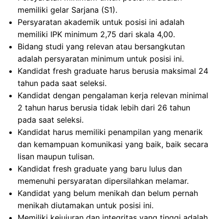
memiliki gelar Sarjana (S1).
Persyaratan akademik untuk posisi ini adalah
memiliki IPK minimum 2,75 dari skala 4,00.
Bidang studi yang relevan atau bersangkutan
adalah persyaratan minimum untuk posisi ini.
Kandidat fresh graduate harus berusia maksimal 24
tahun pada saat seleksi.
Kandidat dengan pengalaman kerja relevan minimal
2 tahun harus berusia tidak lebih dari 26 tahun
pada saat seleksi.
Kandidat harus memiliki penampilan yang menarik
dan kemampuan komunikasi yang baik, baik secara
lisan maupun tulisan.
Kandidat fresh graduate yang baru lulus dan
memenuhi persyaratan dipersilahkan melamar.
Kandidat yang belum menikah dan belum pernah
menikah diutamakan untuk posisi ini.
Memiliki kejujuran dan integritas yang tinggi adalah