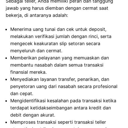
Sebagai teller, Anda memiliki peran dan tanggung
jawab yang harus diemban dengan cermat saat
bekerja, di antaranya adalah:
Menerima uang tunai dan cek untuk deposit,
melakukan verifikasi jumlah dengan rinci, serta
mengecek keakuratan slip setoran secara
menyeluruh dan cermat.
Memberikan pelayanan yang memuaskan dan
membantu nasabah dalam semua transaksi
finansial mereka.
Menyediakan layanan transfer, penarikan, dan
penyetoran uang dari nasabah secara profesional
dan cepat.
Mengidentifikasi kesalahan pada transaksi ketika
terdapat ketidakseimbangan antara kredit dan
debit dengan akurat.
Memproses transaksi seperti transaksi teller