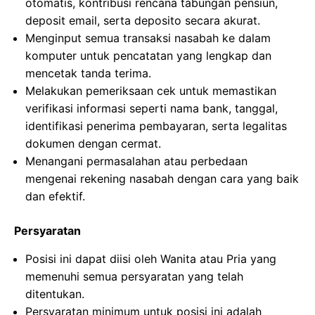
otomatis, kontribusi rencana tabungan pensiun,
deposit email, serta deposito secara akurat.
Menginput semua transaksi nasabah ke dalam
komputer untuk pencatatan yang lengkap dan
mencetak tanda terima.
Melakukan pemeriksaan cek untuk memastikan
verifikasi informasi seperti nama bank, tanggal,
identifikasi penerima pembayaran, serta legalitas
dokumen dengan cermat.
Menangani permasalahan atau perbedaan
mengenai rekening nasabah dengan cara yang baik
dan efektif.
Persyaratan
Posisi ini dapat diisi oleh Wanita atau Pria yang
memenuhi semua persyaratan yang telah
ditentukan.
Persyaratan minimum untuk posisi ini adalah