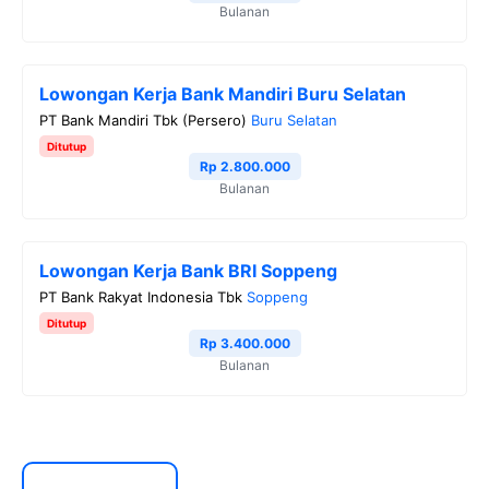
Bulanan
Lowongan Kerja Bank Mandiri Buru Selatan
PT Bank Mandiri Tbk (Persero)
Buru Selatan
Ditutup
Rp 2.800.000
Bulanan
Lowongan Kerja Bank BRI Soppeng
PT Bank Rakyat Indonesia Tbk
Soppeng
Ditutup
Rp 3.400.000
Bulanan