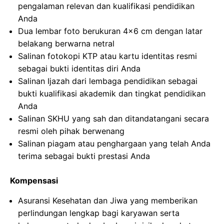
pengalaman relevan dan kualifikasi pendidikan
Anda
Dua lembar foto berukuran 4×6 cm dengan latar
belakang berwarna netral
Salinan fotokopi KTP atau kartu identitas resmi
sebagai bukti identitas diri Anda
Salinan Ijazah dari lembaga pendidikan sebagai
bukti kualifikasi akademik dan tingkat pendidikan
Anda
Salinan SKHU yang sah dan ditandatangani secara
resmi oleh pihak berwenang
Salinan piagam atau penghargaan yang telah Anda
terima sebagai bukti prestasi Anda
Kompensasi
Asuransi Kesehatan dan Jiwa yang memberikan
perlindungan lengkap bagi karyawan serta