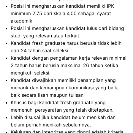
Posisi ini mengharuskan kandidat memiliki IPK
minimum 2,75 dari skala 4,00 sebagai syarat
akademik.
Posisi ini mengharuskan kandidat lulus dari bidang
studi yang relevan atau terkait.
Kandidat fresh graduate harus berusia tidak lebih
dari 24 tahun saat seleksi.
Kandidat dengan pengalaman kerja relevan minimal
2 tahun harus berusia maksimal 26 tahun ketika
mengikuti seleksi.
Kandidat diwajibkan memiliki penampilan yang
menarik dan kemampuan komunikasi yang baik,
baik secara lisan maupun tulisan.
Khusus bagi kandidat fresh graduate yang
memenuhi persyaratan yang telah ditetapkan.
Lebih disukai jika kandidat belum menikah dan
belum pernah menikah sebelumnya.
Kejujuran dan integritas yang tinggi adalah kriteria