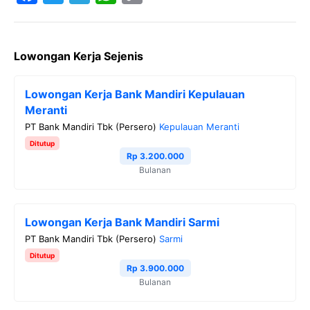
F
T
T
W
C
a
w
e
h
o
Lowongan Kerja Sejenis
c
i
l
a
p
e
t
e
t
y
Lowongan Kerja Bank Mandiri Kepulauan
b
t
g
s
L
Meranti
o
e
r
A
i
PT Bank Mandiri Tbk (Persero)
Kepulauan Meranti
o
r
a
p
n
Ditutup
Rp 3.200.000
k
m
p
k
Bulanan
Lowongan Kerja Bank Mandiri Sarmi
PT Bank Mandiri Tbk (Persero)
Sarmi
Ditutup
Rp 3.900.000
Bulanan