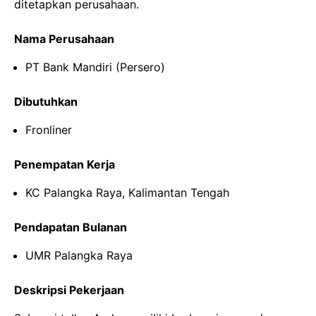
ditetapkan perusahaan.
Nama Perusahaan
PT Bank Mandiri (Persero)
Dibutuhkan
Fronliner
Penempatan Kerja
KC Palangka Raya, Kalimantan Tengah
Pendapatan Bulanan
UMR Palangka Raya
Deskripsi Pekerjaan