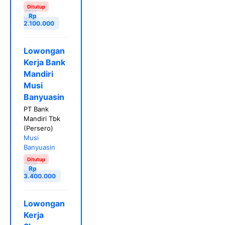
Ditutup
Rp
2.100.000
Lowongan
Kerja Bank
Mandiri
Musi
Banyuasin
PT Bank
Mandiri Tbk
(Persero)
Musi
Banyuasin
Ditutup
Rp
3.400.000
Lowongan
Kerja