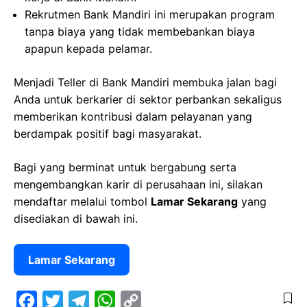
Rekrutmen Bank Mandiri ini merupakan program
tanpa biaya yang tidak membebankan biaya
apapun kepada pelamar.
Menjadi Teller di Bank Mandiri membuka jalan bagi
Anda untuk berkarier di sektor perbankan sekaligus
memberikan kontribusi dalam pelayanan yang
berdampak positif bagi masyarakat.
Bagi yang berminat untuk bergabung serta
mengembangkan karir di perusahaan ini, silakan
mendaftar melalui tombol
Lamar Sekarang
yang
disediakan di bawah ini.
Lamar Sekarang