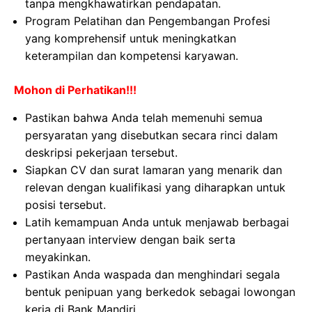
tanpa mengkhawatirkan pendapatan.
Program Pelatihan dan Pengembangan Profesi
yang komprehensif untuk meningkatkan
keterampilan dan kompetensi karyawan.
Mohon di Perhatikan!!!
Pastikan bahwa Anda telah memenuhi semua
persyaratan yang disebutkan secara rinci dalam
deskripsi pekerjaan tersebut.
Siapkan CV dan surat lamaran yang menarik dan
relevan dengan kualifikasi yang diharapkan untuk
posisi tersebut.
Latih kemampuan Anda untuk menjawab berbagai
pertanyaan interview dengan baik serta
meyakinkan.
Pastikan Anda waspada dan menghindari segala
bentuk penipuan yang berkedok sebagai lowongan
kerja di Bank Mandiri.