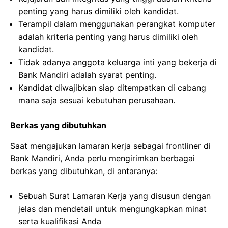
penting yang harus dimiliki oleh kandidat.
Terampil dalam menggunakan perangkat komputer
adalah kriteria penting yang harus dimiliki oleh
kandidat.
Tidak adanya anggota keluarga inti yang bekerja di
Bank Mandiri adalah syarat penting.
Kandidat diwajibkan siap ditempatkan di cabang
mana saja sesuai kebutuhan perusahaan.
Berkas yang dibutuhkan
Saat mengajukan lamaran kerja sebagai frontliner di
Bank Mandiri, Anda perlu mengirimkan berbagai
berkas yang dibutuhkan, di antaranya:
Sebuah Surat Lamaran Kerja yang disusun dengan
jelas dan mendetail untuk mengungkapkan minat
serta kualifikasi Anda