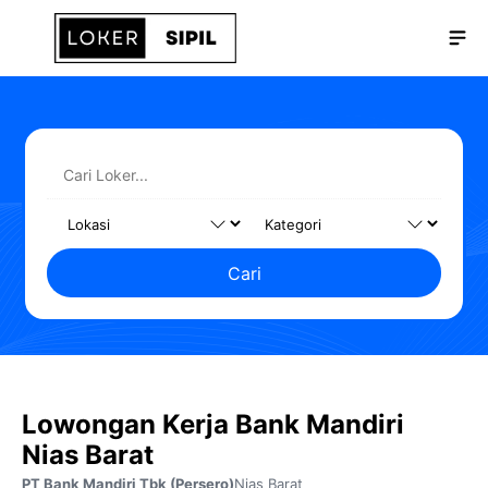
Langsung
Me
ke
isi
Cari
Lowongan Kerja Bank Mandiri
Nias Barat
PT Bank Mandiri Tbk (Persero)
Nias Barat