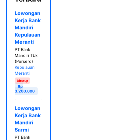
Lowongan
Kerja Bank
Mandiri
Kepulauan
Meranti
PT Bank
Mandiri Tbk
(Persero)
Kepulauan
Meranti
Ditutup
Rp
3.200.000
Lowongan
Kerja Bank
Mandiri
Sarmi
PT Bank