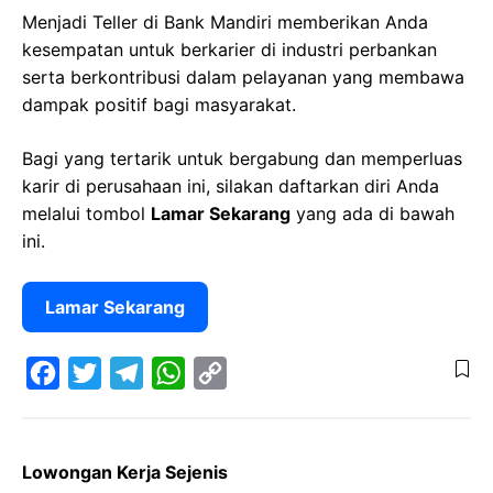
Menjadi Teller di Bank Mandiri memberikan Anda
kesempatan untuk berkarier di industri perbankan
serta berkontribusi dalam pelayanan yang membawa
dampak positif bagi masyarakat.
Bagi yang tertarik untuk bergabung dan memperluas
karir di perusahaan ini, silakan daftarkan diri Anda
melalui tombol
Lamar Sekarang
yang ada di bawah
ini.
Lamar Sekarang
F
T
T
W
C
a
w
e
h
o
Lowongan Kerja Sejenis
c
i
l
a
p