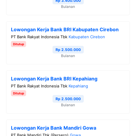
Rp 3.400.000
Bulanan
Lowongan Kerja Bank BRI Kabupaten Cirebon
PT Bank Rakyat Indonesia Tbk
Kabupaten Cirebon
Ditutup
Rp 2.500.000
Bulanan
Lowongan Kerja Bank BRI Kepahiang
PT Bank Rakyat Indonesia Tbk
Kepahiang
Ditutup
Rp 2.500.000
Bulanan
Lowongan Kerja Bank Mandiri Gowa
PT Bank Mandiri Tbk (Persero)
Gowa