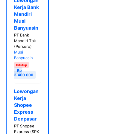
Lowongan
Kerja Bank
Mandiri
Musi
Banyuasin
PT Bank
Mandiri Tbk
(Persero)
Musi
Banyuasin
Ditutup
Rp
3.400.000
Lowongan
Kerja
Shopee
Express
Denpasar
PT Shopee
Express (SPX