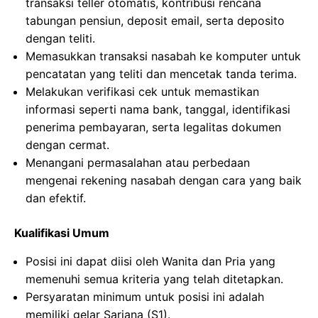
transaksi teller otomatis, kontribusi rencana
tabungan pensiun, deposit email, serta deposito
dengan teliti.
Memasukkan transaksi nasabah ke komputer untuk
pencatatan yang teliti dan mencetak tanda terima.
Melakukan verifikasi cek untuk memastikan
informasi seperti nama bank, tanggal, identifikasi
penerima pembayaran, serta legalitas dokumen
dengan cermat.
Menangani permasalahan atau perbedaan
mengenai rekening nasabah dengan cara yang baik
dan efektif.
Kualifikasi Umum
Posisi ini dapat diisi oleh Wanita dan Pria yang
memenuhi semua kriteria yang telah ditetapkan.
Persyaratan minimum untuk posisi ini adalah
memiliki gelar Sarjana (S1).