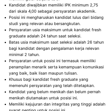
Kandidat diwajibkan memiliki IPK minimum 2,75
dari skala 4,00 sebagai persyaratan akademik.
Posisi ini mengharuskan kandidat lulus dari bidang
studi yang relevan atau bersangkutan.
Persyaratan usia maksimum untuk kandidat fresh
graduate adalah 24 tahun saat seleksi.
Batas usia maksimum saat seleksi adalah 26 tahun
bagi kandidat dengan pengalaman kerja relevan
minimal 2 tahun.
Persyaratan untuk posisi ini termasuk memiliki
penampilan menarik serta kemampuan komunikasi
yang baik, baik lisan maupun tulisan.
Khusus bagi kandidat fresh graduate yang
memenuhi persyaratan yang telah ditetapkan.
Kandidat yang belum menikah dan belum pernah
menikah diutamakan untuk posisi ini.
Memiliki kejujuran dan integritas yang tinggi adalah
syarat penting untuk posisi ini.