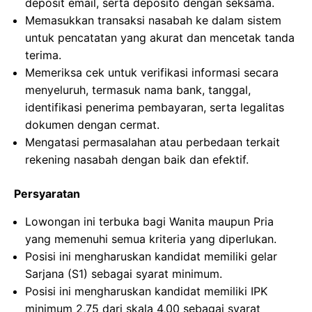
deposit email, serta deposito dengan seksama.
Memasukkan transaksi nasabah ke dalam sistem
untuk pencatatan yang akurat dan mencetak tanda
terima.
Memeriksa cek untuk verifikasi informasi secara
menyeluruh, termasuk nama bank, tanggal,
identifikasi penerima pembayaran, serta legalitas
dokumen dengan cermat.
Mengatasi permasalahan atau perbedaan terkait
rekening nasabah dengan baik dan efektif.
Persyaratan
Lowongan ini terbuka bagi Wanita maupun Pria
yang memenuhi semua kriteria yang diperlukan.
Posisi ini mengharuskan kandidat memiliki gelar
Sarjana (S1) sebagai syarat minimum.
Posisi ini mengharuskan kandidat memiliki IPK
minimum 2,75 dari skala 4,00 sebagai syarat