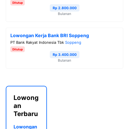
Ditutup
Rp 2.800.000
Bulanan
Lowongan Kerja Bank BRI Soppeng
PT Bank Rakyat Indonesia Tbk
Soppeng
Ditutup
Rp 3.400.000
Bulanan
Lowong
an
Terbaru
Lowongan