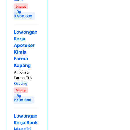
Ditutup
Rp
3.900.000
Lowongan
Kerja
Apoteker
Kimia
Farma
Kupang
PT Kimia
Farma Tbk
Kupang
Ditutup
Rp
2.100.000
Lowongan
Kerja Bank
Mandiri