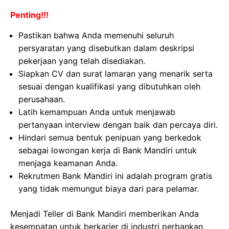
Penting!!!
Pastikan bahwa Anda memenuhi seluruh
persyaratan yang disebutkan dalam deskripsi
pekerjaan yang telah disediakan.
Siapkan CV dan surat lamaran yang menarik serta
sesuai dengan kualifikasi yang dibutuhkan oleh
perusahaan.
Latih kemampuan Anda untuk menjawab
pertanyaan interview dengan baik dan percaya diri.
Hindari semua bentuk penipuan yang berkedok
sebagai lowongan kerja di Bank Mandiri untuk
menjaga keamanan Anda.
Rekrutmen Bank Mandiri ini adalah program gratis
yang tidak memungut biaya dari para pelamar.
Menjadi Teller di Bank Mandiri memberikan Anda
kesempatan untuk berkarier di industri perbankan