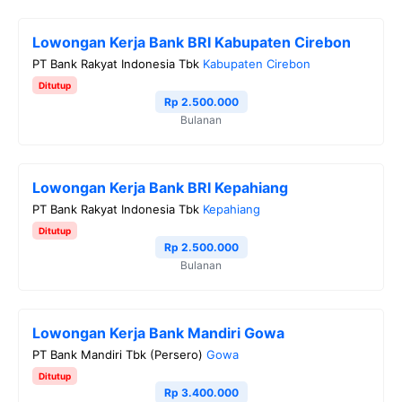
Lowongan Kerja Bank BRI Kabupaten Cirebon
PT Bank Rakyat Indonesia Tbk
Kabupaten Cirebon
Ditutup
Rp 2.500.000
Bulanan
Lowongan Kerja Bank BRI Kepahiang
PT Bank Rakyat Indonesia Tbk
Kepahiang
Ditutup
Rp 2.500.000
Bulanan
Lowongan Kerja Bank Mandiri Gowa
PT Bank Mandiri Tbk (Persero)
Gowa
Ditutup
Rp 3.400.000