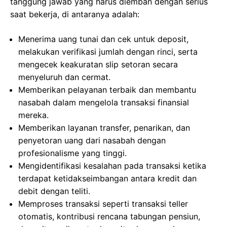
tanggung jawab yang harus diemban dengan serius
saat bekerja, di antaranya adalah:
Menerima uang tunai dan cek untuk deposit,
melakukan verifikasi jumlah dengan rinci, serta
mengecek keakuratan slip setoran secara
menyeluruh dan cermat.
Memberikan pelayanan terbaik dan membantu
nasabah dalam mengelola transaksi finansial
mereka.
Memberikan layanan transfer, penarikan, dan
penyetoran uang dari nasabah dengan
profesionalisme yang tinggi.
Mengidentifikasi kesalahan pada transaksi ketika
terdapat ketidakseimbangan antara kredit dan
debit dengan teliti.
Memproses transaksi seperti transaksi teller
otomatis, kontribusi rencana tabungan pensiun,