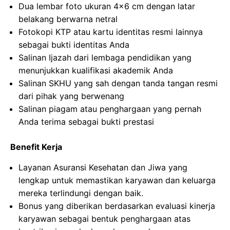
Dua lembar foto ukuran 4×6 cm dengan latar
belakang berwarna netral
Fotokopi KTP atau kartu identitas resmi lainnya
sebagai bukti identitas Anda
Salinan Ijazah dari lembaga pendidikan yang
menunjukkan kualifikasi akademik Anda
Salinan SKHU yang sah dengan tanda tangan resmi
dari pihak yang berwenang
Salinan piagam atau penghargaan yang pernah
Anda terima sebagai bukti prestasi
Benefit Kerja
Layanan Asuransi Kesehatan dan Jiwa yang
lengkap untuk memastikan karyawan dan keluarga
mereka terlindungi dengan baik.
Bonus yang diberikan berdasarkan evaluasi kinerja
karyawan sebagai bentuk penghargaan atas