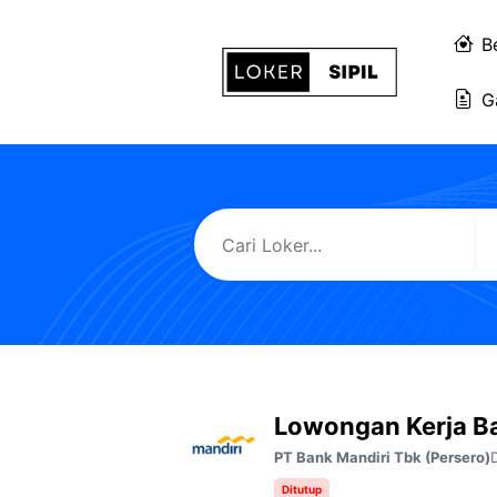
Langsung
ke
B
isi
G
Lowongan Kerja B
PT Bank Mandiri Tbk (Persero)
Ditutup