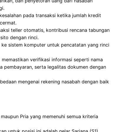
arikan, dan penyetoran uang dari nasabah
i.
esalahan pada transaksi ketika jumlah kredit
cermat.
aksi teller otomatis, kontribusi rencana tabungan
sito dengan rinci.
 ke sistem komputer untuk pencatatan yang rinci
memastikan verifikasi informasi seperti nama
ima pembayaran, serta legalitas dokumen dengan
rbedaan mengenai rekening nasabah dengan baik
 maupun Pria yang memenuhi semua kriteria
n untuk posisi ini adalah gelar Sarjana (S1).