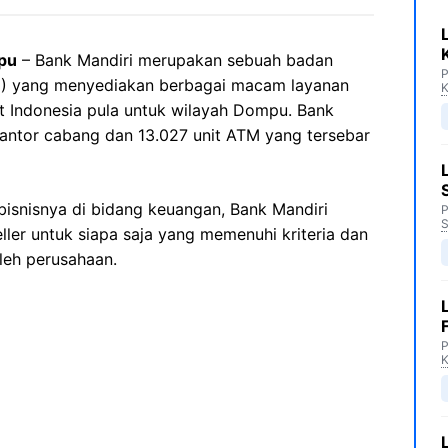
pu
– Bank Mandiri merupakan sebuah badan
P
N) yang menyediakan berbagai macam layanan
K
t Indonesia pula untuk wilayah Dompu. Bank
t kantor cabang dan 13.027 unit ATM yang tersebar
isnisnya di bidang keuangan, Bank Mandiri
P
S
ler untuk siapa saja yang memenuhi kriteria dan
leh perusahaan.
P