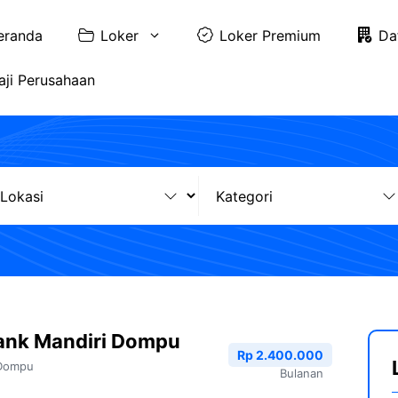
eranda
Loker
Loker Premium
Da
aji Perusahaan
ank Mandiri Dompu
Rp 2.400.000
Dompu
Bulanan