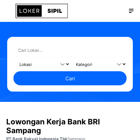
Langsung
Me
ke
isi
Cari
Lowongan Kerja Bank BRI
Sampang
PT Bank Rakyat Indonesia Tbk
Sampang