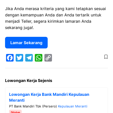
Jika Anda merasa kriteria yang kami tetapkan sesuai
dengan kemampuan Anda dan Anda tertarik untuk
menjadi Teller, segera kirimkan lamaran Anda
sekarang juga!.
Lamar Sekarang
F
T
T
W
C
a
w
e
h
o
Lowongan Kerja Sejenis
c
i
l
a
p
e
t
e
t
y
Lowongan Kerja Bank Mandiri Kepulauan
b
t
g
s
L
Meranti
o
e
r
A
i
PT Bank Mandiri Tbk (Persero)
Kepulauan Meranti
o
r
a
p
n
Ditutup