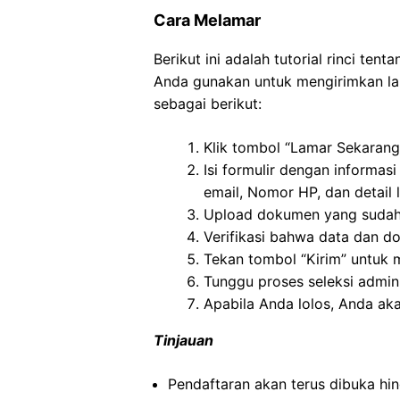
Cara Melamar
Berikut ini adalah tutorial rinci te
Anda gunakan untuk mengirimkan la
sebagai berikut:
Klik tombol “Lamar Sekarang
Isi formulir dengan informas
email, Nomor HP, dan detail 
Upload dokumen yang sudah
Verifikasi bahwa data dan 
Tekan tombol “Kirim” untuk 
Tunggu proses seleksi admini
Apabila Anda lolos, Anda ak
Tinjauan
Pendaftaran akan terus dibuka hin