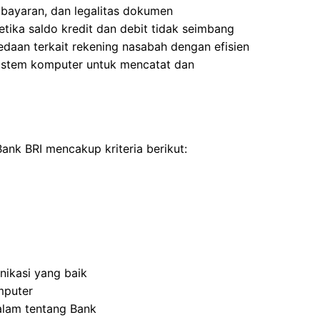
mbayaran, dan legalitas dokumen
tika saldo kredit dan debit tidak seimbang
daan terkait rekening nasabah dengan efisien
sistem komputer untuk mencatat dan
ank BRI mencakup kriteria berikut:
ikasi yang baik
mputer
alam tentang Bank