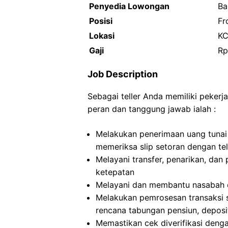
Penyedia Lowongan
Ba
Posisi
Fr
Lokasi
KC
Gaji
Rp
Job Description
Sebagai teller Anda memiliki pekerj
peran dan tanggung jawab ialah :
Melakukan penerimaan uang tunai d
memeriksa slip setoran dengan teli
Melayani transfer, penarikan, da
ketepatan
Melayani dan membantu nasabah d
Melakukan pemrosesan transaksi sep
rencana tabungan pensiun, deposit
Memastikan cek diverifikasi denga