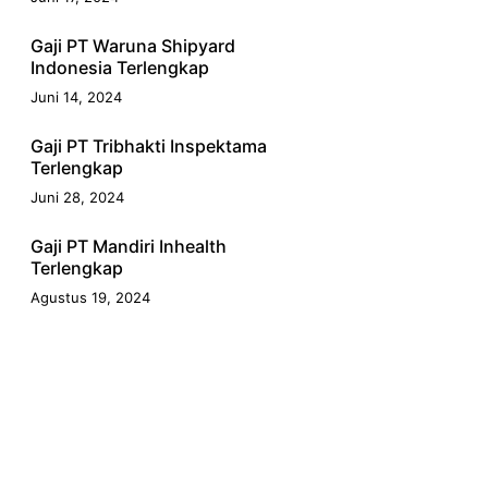
Gaji PT Waruna Shipyard
Indonesia Terlengkap
Juni 14, 2024
Gaji PT Tribhakti Inspektama
Terlengkap
Juni 28, 2024
Gaji PT Mandiri Inhealth
Terlengkap
Agustus 19, 2024