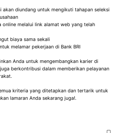
i akan diundang untuk mengikuti tahapan seleksi
rusahaan
 online melalui link alamat web yang telah
ngut biaya sama sekali
ntuk melamar pekerjaan di Bank BRI
kinkan Anda untuk mengembangkan karier di
 juga berkontribusi dalam memberikan pelayanan
akat.
mua kriteria yang ditetapkan dan tertarik untuk
ukan lamaran Anda sekarang juga!.