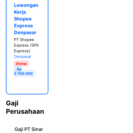
Lowongan
Kerja
Shopee
Express
Denpasar
PT Shopee
Express (SPX
Express)
Denpasar
Ditutup
Rp
2.700.000
Gaji
Perusahaan
Gaji PT Sinar