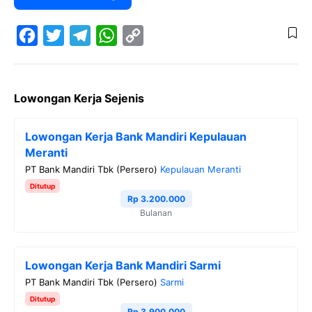
F
T
T
W
C
a
w
e
h
o
Lowongan Kerja Sejenis
c
i
l
a
p
e
t
e
t
y
Lowongan Kerja Bank Mandiri Kepulauan
b
t
g
s
L
Meranti
o
e
r
A
i
PT Bank Mandiri Tbk (Persero)
Kepulauan Meranti
o
r
a
p
n
Ditutup
Rp 3.200.000
k
m
p
k
Bulanan
Lowongan Kerja Bank Mandiri Sarmi
PT Bank Mandiri Tbk (Persero)
Sarmi
Ditutup
Rp 3.900.000