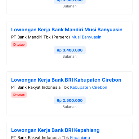
Bulanan
Lowongan Kerja Bank Mandiri Musi Banyuasin
PT Bank Mandiri Tbk (Persero)
Musi Banyuasin
Ditutup
Rp 3.400.000
Bulanan
Lowongan Kerja Bank BRI Kabupaten Cirebon
PT Bank Rakyat Indonesia Tbk
Kabupaten Cirebon
Ditutup
Rp 2.500.000
Bulanan
Lowongan Kerja Bank BRI Kepahiang
PT Bank Rakyat Indonesia Tbk
Kepahiang