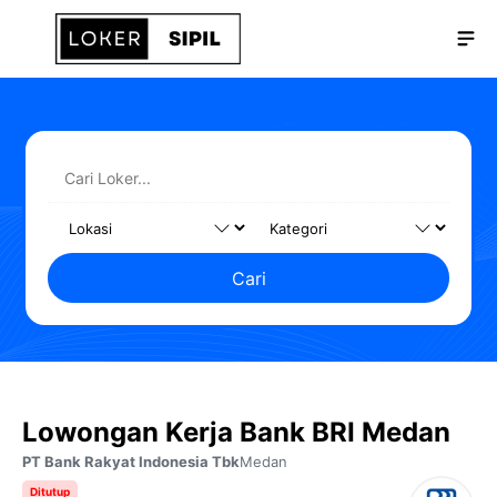
Langsung
Me
ke
isi
Cari
Lowongan Kerja Bank BRI Medan
PT Bank Rakyat Indonesia Tbk
Medan
Ditutup