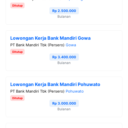
Ditutup
Rp 2.500.000
Bulanan
Lowongan Kerja Bank Mandiri Gowa
PT Bank Mandiri Tbk (Persero)
Gowa
Ditutup
Rp 3.400.000
Bulanan
Lowongan Kerja Bank Mandiri Pohuwato
PT Bank Mandiri Tbk (Persero)
Pohuwato
Ditutup
Rp 3.000.000
Bulanan