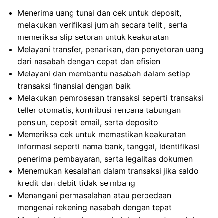
Menerima uang tunai dan cek untuk deposit,
melakukan verifikasi jumlah secara teliti, serta
memeriksa slip setoran untuk keakuratan
Melayani transfer, penarikan, dan penyetoran uang
dari nasabah dengan cepat dan efisien
Melayani dan membantu nasabah dalam setiap
transaksi finansial dengan baik
Melakukan pemrosesan transaksi seperti transaksi
teller otomatis, kontribusi rencana tabungan
pensiun, deposit email, serta deposito
Memeriksa cek untuk memastikan keakuratan
informasi seperti nama bank, tanggal, identifikasi
penerima pembayaran, serta legalitas dokumen
Menemukan kesalahan dalam transaksi jika saldo
kredit dan debit tidak seimbang
Menangani permasalahan atau perbedaan
mengenai rekening nasabah dengan tepat