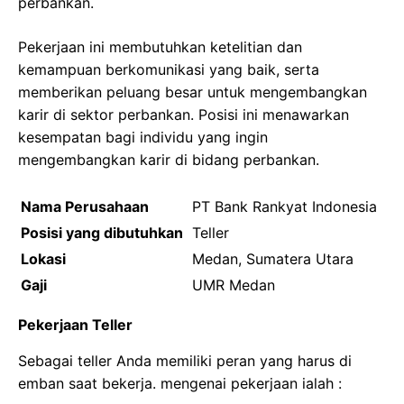
perbankan.
Pekerjaan ini membutuhkan ketelitian dan
kemampuan berkomunikasi yang baik, serta
memberikan peluang besar untuk mengembangkan
karir di sektor perbankan. Posisi ini menawarkan
kesempatan bagi individu yang ingin
mengembangkan karir di bidang perbankan.
Nama Perusahaan
PT Bank Rankyat Indonesia
Posisi yang dibutuhkan
Teller
Lokasi
Medan, Sumatera Utara
Gaji
UMR Medan
Pekerjaan Teller
Sebagai teller Anda memiliki peran yang harus di
emban saat bekerja. mengenai pekerjaan ialah :