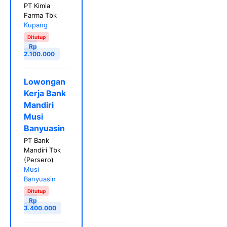
PT Kimia
Farma Tbk
Kupang
Ditutup
Rp
2.100.000
Lowongan
Kerja Bank
Mandiri
Musi
Banyuasin
PT Bank
Mandiri Tbk
(Persero)
Musi
Banyuasin
Ditutup
Rp
3.400.000