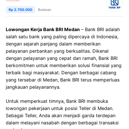
Rp 2.700.000
Bulanan
Lowongan Kerja Bank BRI Medan
– Bank BRI adalah
salah satu bank yang paling dipercaya di Indonesia,
dengan sejarah panjang dalam memberikan
pelayanan perbankan yang berkualitas. Dikenal
dengan pelayanan yang cepat dan ramah, Bank BRI
berkomitmen untuk memberikan solusi finansial yang
terbaik bagi masyarakat. Dengan berbagai cabang
yang tersebar di Medan, Bank BRI terus memperluas
jangkauan pelayanannya.
Untuk memperkuat timnya, Bank BRI membuka
lowongan pekerjaan untuk posisi Teller di Medan.
Sebagai Teller, Anda akan menjadi garda terdepan
dalam melayani nasabah dengan berbagai transaksi