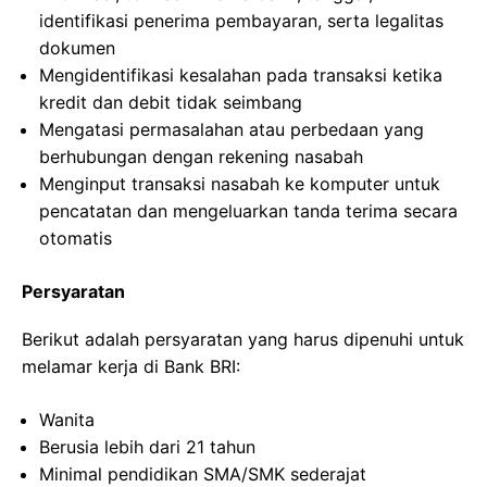
identifikasi penerima pembayaran, serta legalitas
dokumen
Mengidentifikasi kesalahan pada transaksi ketika
kredit dan debit tidak seimbang
Mengatasi permasalahan atau perbedaan yang
berhubungan dengan rekening nasabah
Menginput transaksi nasabah ke komputer untuk
pencatatan dan mengeluarkan tanda terima secara
otomatis
Persyaratan
Berikut adalah persyaratan yang harus dipenuhi untuk
melamar kerja di Bank BRI:
Wanita
Berusia lebih dari 21 tahun
Minimal pendidikan SMA/SMK sederajat