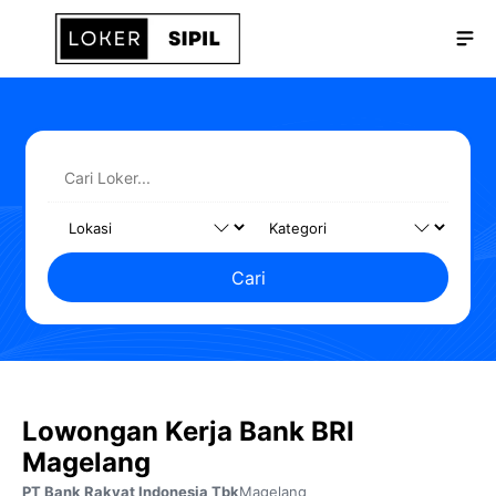
Langsung
Me
ke
isi
Cari
Lowongan Kerja Bank BRI
Magelang
PT Bank Rakyat Indonesia Tbk
Magelang