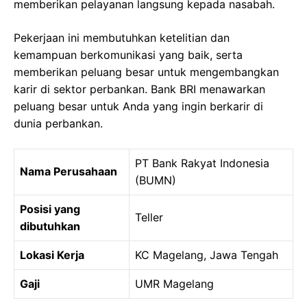
memberikan pelayanan langsung kepada nasabah.
Pekerjaan ini membutuhkan ketelitian dan
kemampuan berkomunikasi yang baik, serta
memberikan peluang besar untuk mengembangkan
karir di sektor perbankan. Bank BRI menawarkan
peluang besar untuk Anda yang ingin berkarir di
dunia perbankan.
PT Bank Rakyat Indonesia
Nama Perusahaan
(BUMN)
Posisi yang
Teller
dibutuhkan
Lokasi Kerja
KC Magelang, Jawa Tengah
Gaji
UMR Magelang