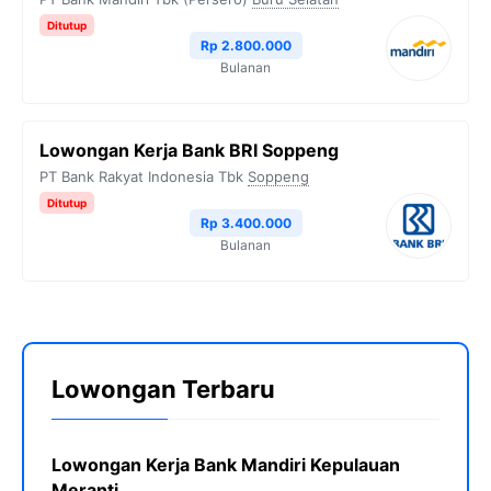
Ditutup
Rp 2.800.000
Bulanan
Lowongan Kerja Bank BRI Soppeng
PT Bank Rakyat Indonesia Tbk
Soppeng
Ditutup
Rp 3.400.000
Bulanan
Lowongan Terbaru
Lowongan Kerja Bank Mandiri Kepulauan
Meranti