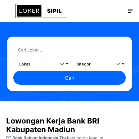
Langsung
Me
ke
isi
Cari
Lowongan Kerja Bank BRI
Kabupaten Madiun
PT Bank Rakyat Indonesia Tbk
Kabupaten Madiun