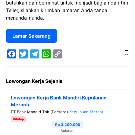
butuhkan dan berminat untuk menjadi bagian dari tim
Teller, silahkan kirimkan lamaran Anda tanpa
menunda-nunda.
Lamar Sekarang
F
T
T
W
C
a
w
e
h
o
Lowongan Kerja Sejenis
c
i
l
a
p
e
t
e
t
y
Lowongan Kerja Bank Mandiri Kepulauan
b
t
g
s
L
Meranti
o
e
r
A
i
PT Bank Mandiri Tbk (Persero)
Kepulauan Meranti
o
r
a
p
n
Ditutup
Rp 3.200.000
k
m
p
k
Bulanan