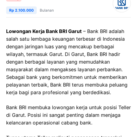
Rp 2.100.000
Bulanan
Lowongan Kerja Bank BRI Garut
– Bank BRI adalah
salah satu lembaga keuangan terbesar di Indonesia
dengan jaringan luas yang mencakup berbagai
wilayah, termasuk Garut. Di Garut, Bank BRI hadir
dengan berbagai layanan yang memudahkan
masyarakat dalam mengakses layanan perbankan.
Sebagai bank yang berkomitmen untuk memberikan
pelayanan terbaik, Bank BRI terus membuka peluang
kerja bagi para profesional yang berdedikasi.
Bank BRI membuka lowongan kerja untuk posisi Teller
di Garut. Posisi ini sangat penting dalam menjaga
kelancaran operasional cabang bank.