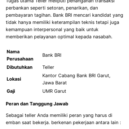
Tugas utama Teller meliputi penanganan transaksi
perbankan seperti setoran, penarikan, dan
pembayaran tagihan. Bank BRI mencari kandidat yang
tidak hanya memiliki keterampilan teknis tetapi juga
kemampuan interpersonal yang baik untuk
memberikan pelayanan optimal kepada nasabah.
Nama
Bank BRI
Perusahaan
Dibutuhkan
Teller
Kantor Cabang Bank BRI Garut,
Lokasi
Jawa Barat
Gaji
UMR Garut
Peran dan Tanggung Jawab
Sebagai teller Anda memiliki peran yang harus di
emban saat bekerja. berkenan pekerjaan antara lain :