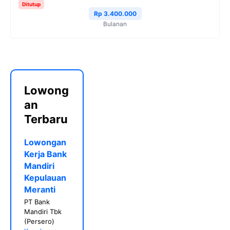
Ditutup
Rp 3.400.000
Bulanan
Lowong
an
Terbaru
Lowongan
Kerja Bank
Mandiri
Kepulauan
Meranti
PT Bank
Mandiri Tbk
(Persero)