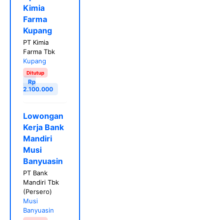
Kimia
Farma
Kupang
PT Kimia
Farma Tbk
Kupang
Ditutup
Rp
2.100.000
Lowongan
Kerja Bank
Mandiri
Musi
Banyuasin
PT Bank
Mandiri Tbk
(Persero)
Musi
Banyuasin