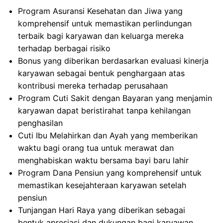
Program Asuransi Kesehatan dan Jiwa yang
komprehensif untuk memastikan perlindungan
terbaik bagi karyawan dan keluarga mereka
terhadap berbagai risiko
Bonus yang diberikan berdasarkan evaluasi kinerja
karyawan sebagai bentuk penghargaan atas
kontribusi mereka terhadap perusahaan
Program Cuti Sakit dengan Bayaran yang menjamin
karyawan dapat beristirahat tanpa kehilangan
penghasilan
Cuti Ibu Melahirkan dan Ayah yang memberikan
waktu bagi orang tua untuk merawat dan
menghabiskan waktu bersama bayi baru lahir
Program Dana Pensiun yang komprehensif untuk
memastikan kesejahteraan karyawan setelah
pensiun
Tunjangan Hari Raya yang diberikan sebagai
bentuk apresiasi dan dukungan bagi karyawan