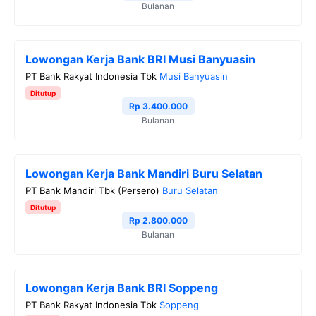
Bulanan
Lowongan Kerja Bank BRI Musi Banyuasin
PT Bank Rakyat Indonesia Tbk
Musi Banyuasin
Ditutup
Rp 3.400.000
Bulanan
Lowongan Kerja Bank Mandiri Buru Selatan
PT Bank Mandiri Tbk (Persero)
Buru Selatan
Ditutup
Rp 2.800.000
Bulanan
Lowongan Kerja Bank BRI Soppeng
PT Bank Rakyat Indonesia Tbk
Soppeng