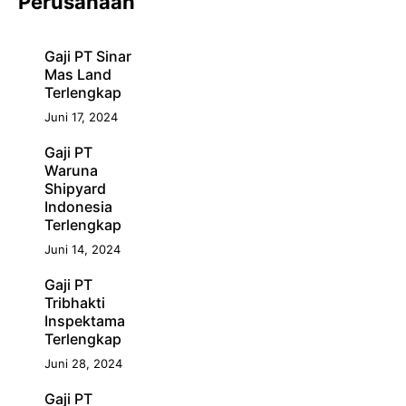
Perusahaan
Gaji PT Sinar
Mas Land
Terlengkap
Juni 17, 2024
Gaji PT
Waruna
Shipyard
Indonesia
Terlengkap
Juni 14, 2024
Gaji PT
Tribhakti
Inspektama
Terlengkap
Juni 28, 2024
Gaji PT