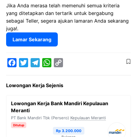
Jika Anda merasa telah memenuhi semua kriteria
yang ditetapkan dan tertarik untuk bergabung
sebagai Teller, segera ajukan lamaran Anda sekarang
juga!.
Lamar Sekarang
F
T
T
W
C
a
w
e
h
o
Lowongan Kerja Sejenis
c
i
l
a
p
e
t
e
t
y
Lowongan Kerja Bank Mandiri Kepulauan
b
t
g
s
L
Meranti
o
e
r
A
i
PT Bank Mandiri Tbk (Persero)
Kepulauan Meranti
Ditutup
o
r
a
p
n
Rp 3.200.000
k
m
p
k
Bulanan