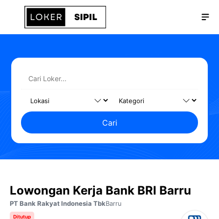
Langsung
Me
ke
isi
Cari
Lowongan Kerja Bank BRI Barru
PT Bank Rakyat Indonesia Tbk
Barru
Ditutup