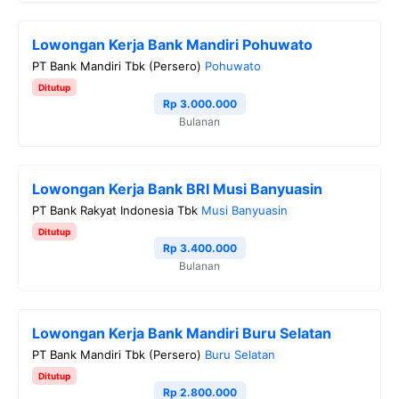
Lowongan Kerja Bank Mandiri Pohuwato
PT Bank Mandiri Tbk (Persero)
Pohuwato
Ditutup
Rp 3.000.000
Bulanan
Lowongan Kerja Bank BRI Musi Banyuasin
PT Bank Rakyat Indonesia Tbk
Musi Banyuasin
Ditutup
Rp 3.400.000
Bulanan
Lowongan Kerja Bank Mandiri Buru Selatan
PT Bank Mandiri Tbk (Persero)
Buru Selatan
Ditutup
Rp 2.800.000