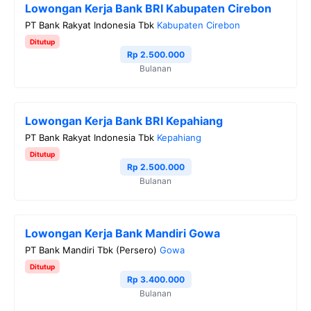
Lowongan Kerja Bank BRI Kabupaten Cirebon
PT Bank Rakyat Indonesia Tbk
Kabupaten Cirebon
Ditutup
Rp 2.500.000
Bulanan
Lowongan Kerja Bank BRI Kepahiang
PT Bank Rakyat Indonesia Tbk
Kepahiang
Ditutup
Rp 2.500.000
Bulanan
Lowongan Kerja Bank Mandiri Gowa
PT Bank Mandiri Tbk (Persero)
Gowa
Ditutup
Rp 3.400.000
Bulanan