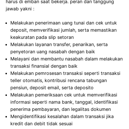
harus di emban saat bekerja. peran dan tanggung
jawab yakni :
Melakukan penerimaan uang tunai dan cek untuk
deposit, memverifikasi jumlah, serta memastikan
keakuratan pada slip setoran
Melakukan layanan transfer, penarikan, serta
penyetoran uang nasabah dengan baik
Melayani dan membantu nasabah dalam melakukan
transaksi finansial dengan baik
Melakukan pemrosesan transaksi seperti transaksi
teller otomatis, kontribusi rencana tabungan
pensiun, deposit email, serta deposito
Melakukan pemeriksaan cek untuk memverifikasi
informasi seperti nama bank, tanggal, identifikasi
penerima pembayaran, dan legalitas dokumen
Mengidentifikasi kesalahan dalam transaksi jika
kredit dan debit tidak sesuai