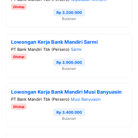
o
r
a
p
n
Ditutup
Rp 3.200.000
k
m
p
k
Bulanan
Lowongan Kerja Bank Mandiri Sarmi
PT Bank Mandiri Tbk (Persero)
Sarmi
Ditutup
Rp 3.900.000
Bulanan
Lowongan Kerja Bank Mandiri Musi Banyuasin
PT Bank Mandiri Tbk (Persero)
Musi Banyuasin
Ditutup
Rp 3.400.000
Bulanan