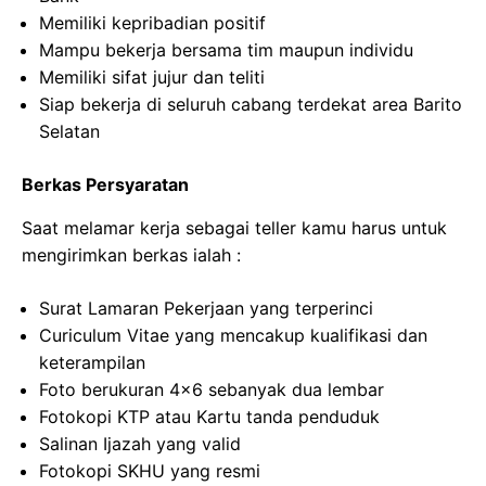
Memiliki kepribadian positif
Mampu bekerja bersama tim maupun individu
Memiliki sifat jujur dan teliti
Siap bekerja di seluruh cabang terdekat area Barito
Selatan
Berkas Persyaratan
Saat melamar kerja sebagai teller kamu harus untuk
mengirimkan berkas ialah :
Surat Lamaran Pekerjaan yang terperinci
Curiculum Vitae yang mencakup kualifikasi dan
keterampilan
Foto berukuran 4×6 sebanyak dua lembar
Fotokopi KTP atau Kartu tanda penduduk
Salinan Ijazah yang valid
Fotokopi SKHU yang resmi