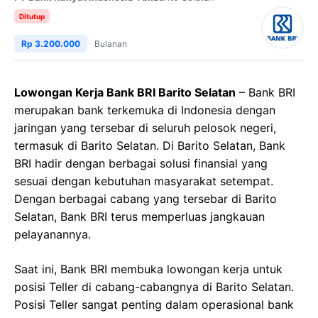
Ditutup
Rp 3.200.000
Bulanan
Lowongan Kerja Bank BRI Barito Selatan
– Bank BRI
merupakan bank terkemuka di Indonesia dengan
jaringan yang tersebar di seluruh pelosok negeri,
termasuk di Barito Selatan. Di Barito Selatan, Bank
BRI hadir dengan berbagai solusi finansial yang
sesuai dengan kebutuhan masyarakat setempat.
Dengan berbagai cabang yang tersebar di Barito
Selatan, Bank BRI terus memperluas jangkauan
pelayanannya.
Saat ini, Bank BRI membuka lowongan kerja untuk
posisi Teller di cabang-cabangnya di Barito Selatan.
Posisi Teller sangat penting dalam operasional bank