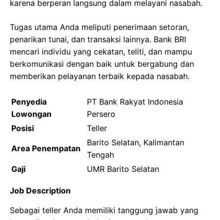
karena berperan langsung dalam melayani nasabah.
Tugas utama Anda meliputi penerimaan setoran,
penarikan tunai, dan transaksi lainnya. Bank BRI
mencari individu yang cekatan, teliti, dan mampu
berkomunikasi dengan baik untuk bergabung dan
memberikan pelayanan terbaik kepada nasabah.
Penyedia
PT Bank Rakyat Indonesia
Lowongan
Persero
Posisi
Teller
Barito Selatan, Kalimantan
Area Penempatan
Tengah
Gaji
UMR Barito Selatan
Job Description
Sebagai teller Anda memiliki tanggung jawab yang