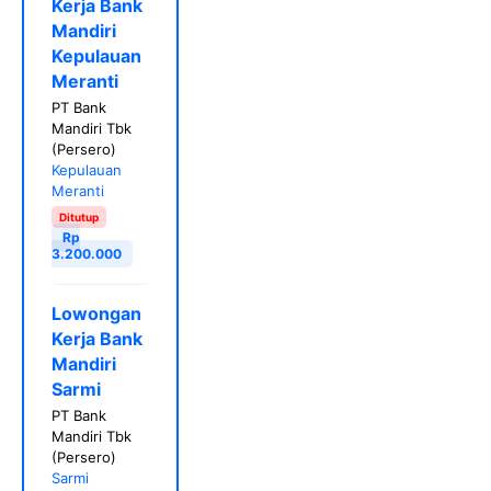
Kerja Bank
Mandiri
Kepulauan
Meranti
PT Bank
Mandiri Tbk
(Persero)
Kepulauan
Meranti
Ditutup
Rp
3.200.000
Lowongan
Kerja Bank
Mandiri
Sarmi
PT Bank
Mandiri Tbk
(Persero)
Sarmi