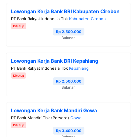
Lowongan Kerja Bank BRI Kabupaten Cirebon
PT Bank Rakyat Indonesia Tbk
Kabupaten Cirebon
Ditutup
Rp 2.500.000
Bulanan
Lowongan Kerja Bank BRI Kepahiang
PT Bank Rakyat Indonesia Tbk
Kepahiang
Ditutup
Rp 2.500.000
Bulanan
Lowongan Kerja Bank Mandiri Gowa
PT Bank Mandiri Tbk (Persero)
Gowa
Ditutup
Rp 3.400.000
Bulanan