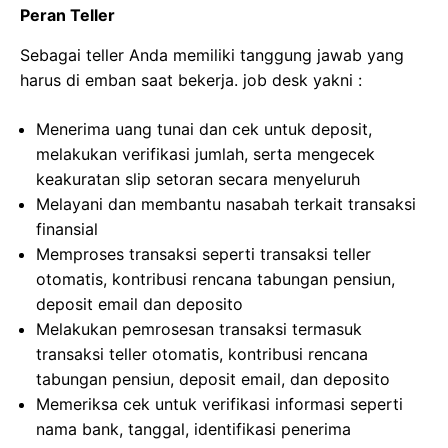
Peran Teller
Sebagai teller Anda memiliki tanggung jawab yang
harus di emban saat bekerja. job desk yakni :
Menerima uang tunai dan cek untuk deposit,
melakukan verifikasi jumlah, serta mengecek
keakuratan slip setoran secara menyeluruh
Melayani dan membantu nasabah terkait transaksi
finansial
Memproses transaksi seperti transaksi teller
otomatis, kontribusi rencana tabungan pensiun,
deposit email dan deposito
Melakukan pemrosesan transaksi termasuk
transaksi teller otomatis, kontribusi rencana
tabungan pensiun, deposit email, dan deposito
Memeriksa cek untuk verifikasi informasi seperti
nama bank, tanggal, identifikasi penerima