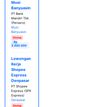
Musi
Banyuasin
PT Bank
Mandiri Tbk
(Persero)
Musi
Banyuasin
Ditutup
Rp
3.400.000
Lowongan
Kerja
Shopee
Express
Denpasar
PT Shopee
Express (SPX
Express)
Denpasar
Ditutup