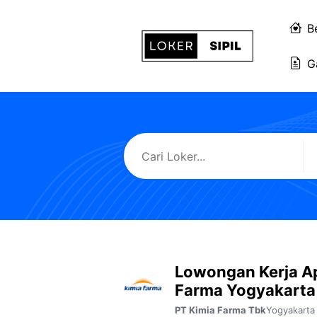
Langsung
ke
B
isi
G
Lowongan Kerja A
Farma Yogyakarta
Yogyakarta
PT Kimia Farma Tbk