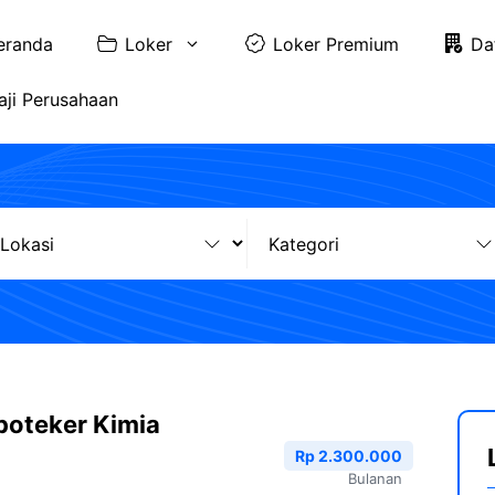
eranda
Loker
Loker Premium
Da
aji Perusahaan
poteker Kimia
Rp 2.300.000
Bulanan