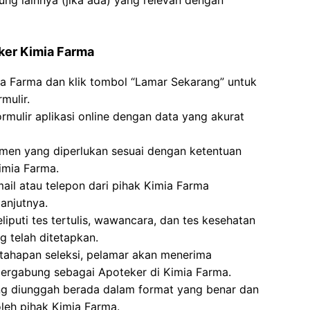
kung lainnya (jika ada) yang relevan dengan
ker Kimia Farma
ia Farma dan klik tombol “Lamar Sekarang” untuk
mulir.
ormulir aplikasi online dengan data yang akurat
n yang diperlukan sesuai dengan ketentuan
imia Farma.
ail atau telepon dari pihak Kimia Farma
anjutnya.
liputi tes tertulis, wawancara, dan tes kesehatan
g telah ditetapkan.
 tahapan seleksi, pelamar akan menerima
ergabung sebagai Apoteker di Kimia Farma.
ng diunggah berada dalam format yang benar dan
oleh pihak Kimia Farma.