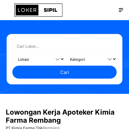
Langsung
Me
ke
isi
Cari
Lowongan Kerja Apoteker Kimia
Farma Rembang
PT Kimia Farma Tbk
Rembang