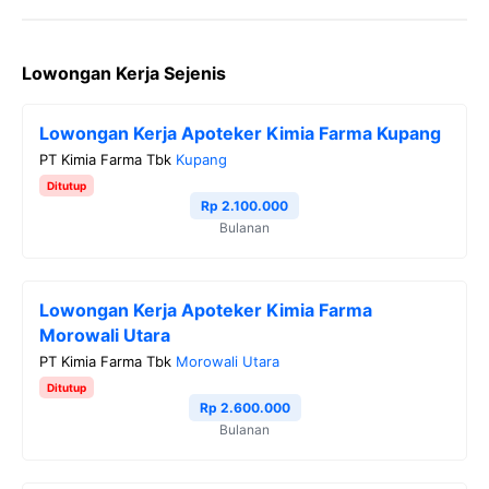
F
T
T
W
C
a
w
e
h
o
Lowongan Kerja Sejenis
c
i
l
a
p
e
t
e
t
y
Lowongan Kerja Apoteker Kimia Farma Kupang
b
t
g
s
L
PT Kimia Farma Tbk
Kupang
o
e
r
A
i
Ditutup
o
r
a
p
n
Rp 2.100.000
Bulanan
k
m
p
k
Lowongan Kerja Apoteker Kimia Farma
Morowali Utara
PT Kimia Farma Tbk
Morowali Utara
Ditutup
Rp 2.600.000
Bulanan