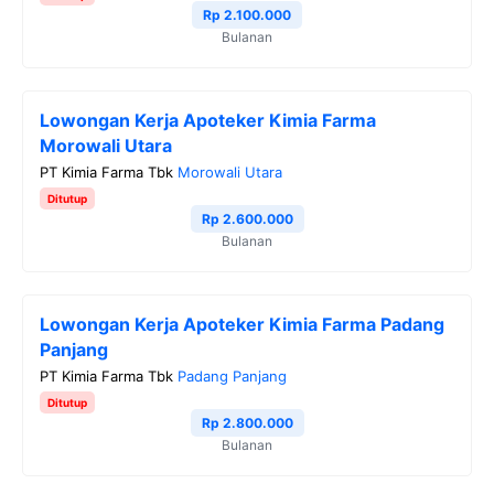
o
r
a
p
n
Rp 2.100.000
Bulanan
k
m
p
k
Lowongan Kerja Apoteker Kimia Farma
Morowali Utara
PT Kimia Farma Tbk
Morowali Utara
Ditutup
Rp 2.600.000
Bulanan
Lowongan Kerja Apoteker Kimia Farma Padang
Panjang
PT Kimia Farma Tbk
Padang Panjang
Ditutup
Rp 2.800.000
Bulanan