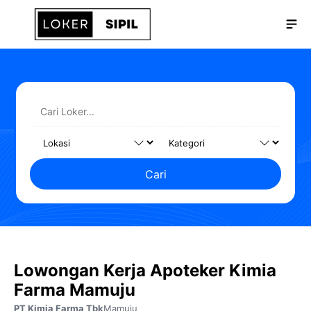
Langsung
Me
ke
isi
Cari
Lowongan Kerja Apoteker Kimia
Farma Mamuju
PT Kimia Farma Tbk
Mamuju