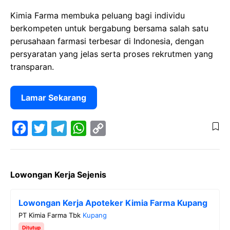
Kimia Farma membuka peluang bagi individu
berkompeten untuk bergabung bersama salah satu
perusahaan farmasi terbesar di Indonesia, dengan
persyaratan yang jelas serta proses rekrutmen yang
transparan.
Lamar Sekarang
F
T
T
W
C
a
w
e
h
o
Lowongan Kerja Sejenis
c
i
l
a
p
e
t
e
t
y
Lowongan Kerja Apoteker Kimia Farma Kupang
b
t
g
s
L
PT Kimia Farma Tbk
Kupang
o
e
r
A
i
Ditutup