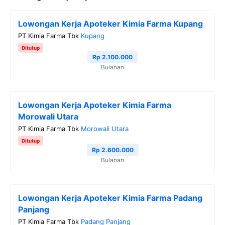
e
t
e
t
y
Lowongan Kerja Apoteker Kimia Farma Kupang
b
t
g
s
L
PT Kimia Farma Tbk
Kupang
o
e
r
A
i
Ditutup
o
r
a
p
n
Rp 2.100.000
Bulanan
k
m
p
k
Lowongan Kerja Apoteker Kimia Farma
Morowali Utara
PT Kimia Farma Tbk
Morowali Utara
Ditutup
Rp 2.600.000
Bulanan
Lowongan Kerja Apoteker Kimia Farma Padang
Panjang
PT Kimia Farma Tbk
Padang Panjang