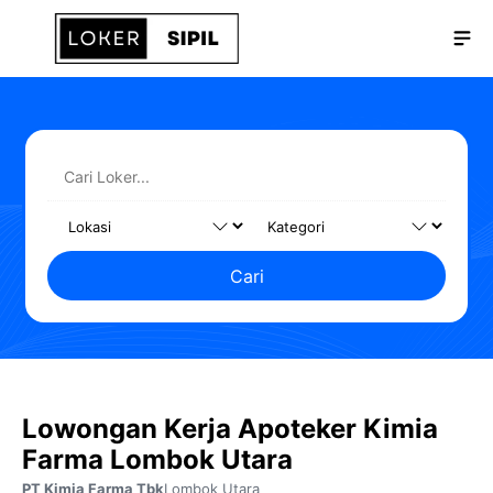
Langsung
Me
ke
isi
Cari
Lowongan Kerja Apoteker Kimia
Farma Lombok Utara
PT Kimia Farma Tbk
Lombok Utara