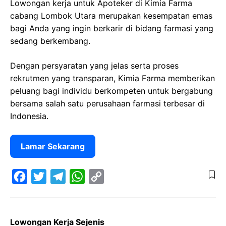
Lowongan kerja untuk Apoteker di Kimia Farma
cabang Lombok Utara merupakan kesempatan emas
bagi Anda yang ingin berkarir di bidang farmasi yang
sedang berkembang.
Dengan persyaratan yang jelas serta proses
rekrutmen yang transparan, Kimia Farma memberikan
peluang bagi individu berkompeten untuk bergabung
bersama salah satu perusahaan farmasi terbesar di
Indonesia.
Lamar Sekarang
F
T
T
W
C
a
w
e
h
o
Lowongan Kerja Sejenis
c
i
l
a
p