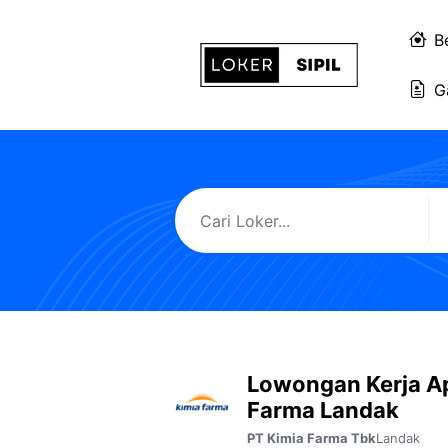
Langsung
ke
B
isi
G
Lowongan Kerja A
Farma Landak
Landak
PT Kimia Farma Tbk