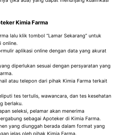
nnya (jika ada) yang dapat menunjang kualifikasi
oteker Kimia Farma
arma lalu klik tombol “Lamar Sekarang” untuk
 online.
ormulir aplikasi online dengan data yang akurat
ng diperlukan sesuai dengan persyaratan yang
Farma.
ail atau telepon dari pihak Kimia Farma terkait
liputi tes tertulis, wawancara, dan tes kesehatan
g berlaku.
hapan seleksi, pelamar akan menerima
ergabung sebagai Apoteker di Kimia Farma.
men yang diunggah berada dalam format yang
gan jelas oleh pihak Kimia Farma.