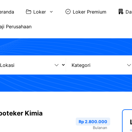
eranda
Loker
Loker Premium
Da
aji Perusahaan
poteker Kimia
Rp 2.800.000
Bulanan