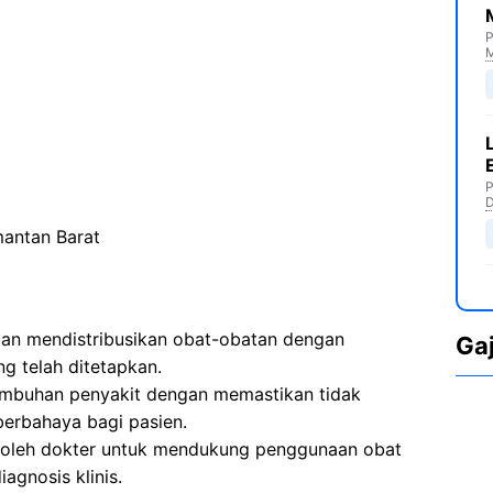
P
M
P
D
mantan Barat
n mendistribusikan obat-obatan dengan
Ga
g telah ditetapkan.
embuhan penyakit dengan memastikan tidak
erbahaya bagi pasien.
 oleh dokter untuk mendukung penggunaan obat
agnosis klinis.