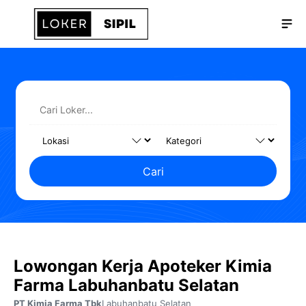
Langsung
Me
ke
isi
Cari
Lowongan Kerja Apoteker Kimia
Farma Labuhanbatu Selatan
PT Kimia Farma Tbk
Labuhanbatu Selatan