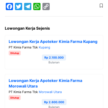
F
T
T
W
C
a
w
e
h
o
Lowongan Kerja Sejenis
c
i
l
a
p
e
t
e
t
y
Lowongan Kerja Apoteker Kimia Farma Kupang
b
t
g
s
L
PT Kimia Farma Tbk
Kupang
o
e
r
A
i
Ditutup
o
r
a
p
n
Rp 2.100.000
Bulanan
k
m
p
k
Lowongan Kerja Apoteker Kimia Farma
Morowali Utara
PT Kimia Farma Tbk
Morowali Utara
Ditutup
Rp 2.600.000
Bulanan