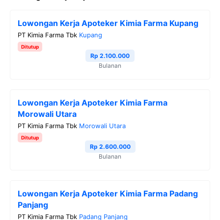
e
t
e
t
y
Lowongan Kerja Apoteker Kimia Farma Kupang
b
t
g
s
L
PT Kimia Farma Tbk
Kupang
o
e
r
A
i
Ditutup
o
r
a
p
n
Rp 2.100.000
Bulanan
k
m
p
k
Lowongan Kerja Apoteker Kimia Farma
Morowali Utara
PT Kimia Farma Tbk
Morowali Utara
Ditutup
Rp 2.600.000
Bulanan
Lowongan Kerja Apoteker Kimia Farma Padang
Panjang
PT Kimia Farma Tbk
Padang Panjang