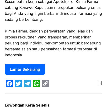
Kesempatan kerja sebagai Apoteker di Kimia Farma
cabang Konawe Kepulauan merupakan peluang emas
bagi Anda yang ingin berkarir di industri farmasi yang
sedang berkembang.
Kimia Farma, dengan persyaratan yang jelas dan
proses rekrutmen yang transparan, memberikan
peluang bagi individu berkompeten untuk bergabung
bersama salah satu perusahaan farmasi terbesar di
Indonesia.
Lamar Sekarang
F
T
T
W
C
a
w
e
h
o
Lowongan Kerja Sejenis
c
i
l
a
p