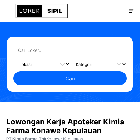
Langsung
Me
ke
isi
Cari
Lowongan Kerja Apoteker Kimia
Farma Konawe Kepulauan
PT Kimia Farma Tbk
Konawe Kepulauan