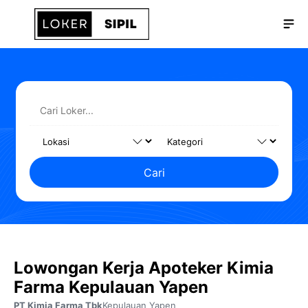
Langsung
Me
ke
isi
Cari
Lowongan Kerja Apoteker Kimia
Farma Kepulauan Yapen
PT Kimia Farma Tbk
Kepulauan Yapen