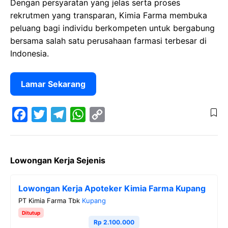
Dengan persyaratan yang jelas serta proses
rekrutmen yang transparan, Kimia Farma membuka
peluang bagi individu berkompeten untuk bergabung
bersama salah satu perusahaan farmasi terbesar di
Indonesia.
Lamar Sekarang
F
T
T
W
C
a
w
e
h
o
Lowongan Kerja Sejenis
c
i
l
a
p
e
t
e
t
y
Lowongan Kerja Apoteker Kimia Farma Kupang
b
t
g
s
L
PT Kimia Farma Tbk
Kupang
o
e
r
A
i
Ditutup
o
r
a
p
n
Rp 2.100.000