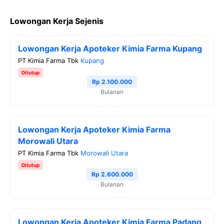
a
w
e
h
o
Lowongan Kerja Sejenis
c
i
l
a
p
e
t
e
t
y
Lowongan Kerja Apoteker Kimia Farma Kupang
b
t
g
s
L
PT Kimia Farma Tbk
Kupang
o
e
r
A
i
Ditutup
o
r
a
p
n
Rp 2.100.000
Bulanan
k
m
p
k
Lowongan Kerja Apoteker Kimia Farma
Morowali Utara
PT Kimia Farma Tbk
Morowali Utara
Ditutup
Rp 2.600.000
Bulanan
Lowongan Kerja Apoteker Kimia Farma Padang