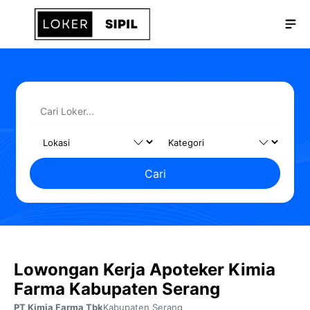
Langsung
Me
ke
isi
Cari
Lowongan Kerja Apoteker Kimia
Farma Kabupaten Serang
PT Kimia Farma Tbk
Kabupaten Serang