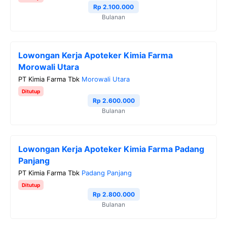
o
r
a
p
n
Rp 2.100.000
Bulanan
k
m
p
k
Lowongan Kerja Apoteker Kimia Farma
Morowali Utara
PT Kimia Farma Tbk
Morowali Utara
Ditutup
Rp 2.600.000
Bulanan
Lowongan Kerja Apoteker Kimia Farma Padang
Panjang
PT Kimia Farma Tbk
Padang Panjang
Ditutup
Rp 2.800.000
Bulanan