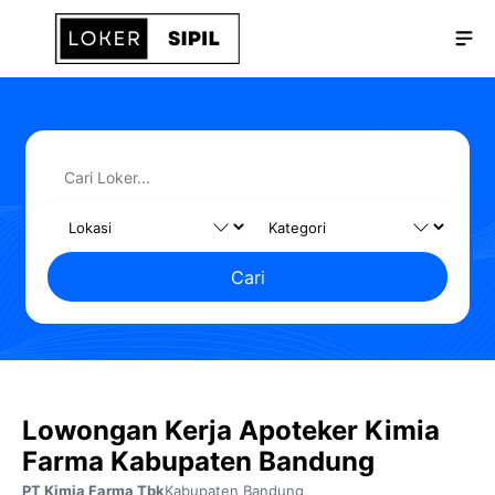
Langsung
Me
ke
isi
Cari
Lowongan Kerja Apoteker Kimia
Farma Kabupaten Bandung
PT Kimia Farma Tbk
Kabupaten Bandung