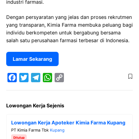
industri farmasi.
Dengan persyaratan yang jelas dan proses rekrutmen
yang transparan, Kimia Farma membuka peluang bagi
individu berkompeten untuk bergabung bersama
salah satu perusahaan farmasi terbesar di Indonesia.
Lamar Sekarang
F
T
T
W
C
a
w
e
h
o
Lowongan Kerja Sejenis
c
i
l
a
p
e
t
e
t
y
Lowongan Kerja Apoteker Kimia Farma Kupang
b
t
g
s
L
PT Kimia Farma Tbk
Kupang
o
e
r
A
i
Ditutup