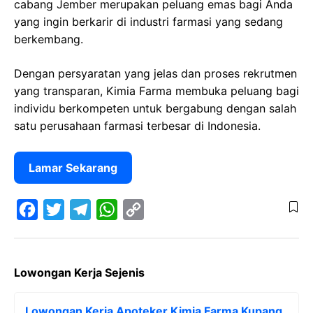
cabang Jember merupakan peluang emas bagi Anda
yang ingin berkarir di industri farmasi yang sedang
berkembang.
Dengan persyaratan yang jelas dan proses rekrutmen
yang transparan, Kimia Farma membuka peluang bagi
individu berkompeten untuk bergabung dengan salah
satu perusahaan farmasi terbesar di Indonesia.
Lamar Sekarang
F
T
T
W
C
a
w
e
h
o
Lowongan Kerja Sejenis
c
i
l
a
p
e
t
e
t
y
Lowongan Kerja Apoteker Kimia Farma Kupang