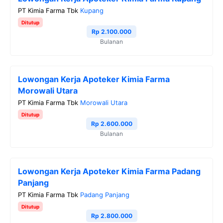
b
t
g
s
L
PT Kimia Farma Tbk
Kupang
o
e
r
A
i
Ditutup
o
r
a
p
n
Rp 2.100.000
Bulanan
k
m
p
k
Lowongan Kerja Apoteker Kimia Farma
Morowali Utara
PT Kimia Farma Tbk
Morowali Utara
Ditutup
Rp 2.600.000
Bulanan
Lowongan Kerja Apoteker Kimia Farma Padang
Panjang
PT Kimia Farma Tbk
Padang Panjang
Ditutup
Rp 2.800.000