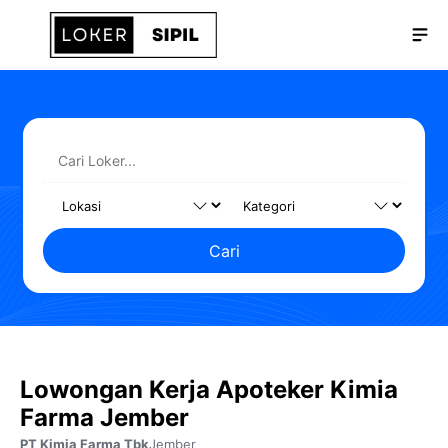
Langsung
Me
ke
isi
Cari
Lowongan Kerja Apoteker Kimia
Farma Jember
PT Kimia Farma Tbk
Jember