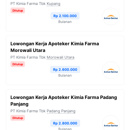
b
t
g
s
L
PT Kimia Farma Tbk
Kupang
o
e
r
A
i
Ditutup
Rp 2.100.000
o
r
a
p
n
Bulanan
k
m
p
k
Lowongan Kerja Apoteker Kimia Farma
Morowali Utara
PT Kimia Farma Tbk
Morowali Utara
Ditutup
Rp 2.600.000
Bulanan
Lowongan Kerja Apoteker Kimia Farma Padang
Panjang
PT Kimia Farma Tbk
Padang Panjang
Ditutup
Rp 2.800.000
Bulanan