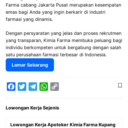
Farma cabang Jakarta Pusat merupakan kesempatan
emas bagi Anda yang ingin berkarir di industri
farmasi yang dinamis.
Dengan persyaratan yang jelas dan proses rekrutmen
yang transparan, Kimia Farma membuka peluang bagi
individu berkompeten untuk bergabung dengan salah
satu perusahaan farmasi terbesar di Indonesia.
Lamar Sekarang
F
T
T
W
C
a
w
e
h
o
Lowongan Kerja Sejenis
c
i
l
a
p
e
t
e
t
y
Lowongan Kerja Apoteker Kimia Farma Kupang