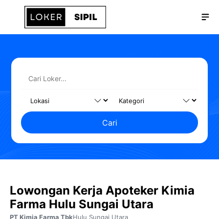
Langsung
Me
ke
isi
Cari
Lowongan Kerja Apoteker Kimia
Farma Hulu Sungai Utara
PT Kimia Farma Tbk
Hulu Sungai Utara