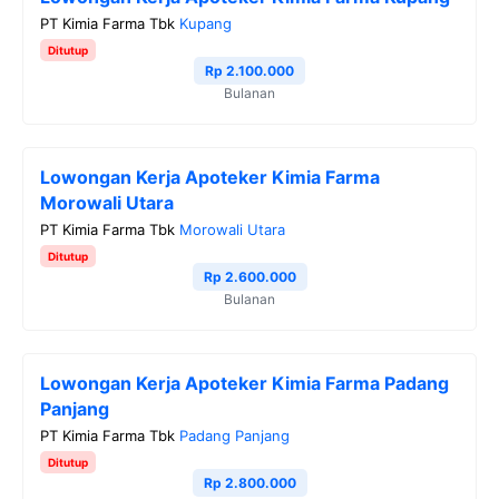
b
t
g
s
L
PT Kimia Farma Tbk
Kupang
o
e
r
A
i
Ditutup
o
r
a
p
n
Rp 2.100.000
Bulanan
k
m
p
k
Lowongan Kerja Apoteker Kimia Farma
Morowali Utara
PT Kimia Farma Tbk
Morowali Utara
Ditutup
Rp 2.600.000
Bulanan
Lowongan Kerja Apoteker Kimia Farma Padang
Panjang
PT Kimia Farma Tbk
Padang Panjang
Ditutup
Rp 2.800.000