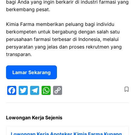
bagi Anda yang ingin berkarir di industri farmasi yang
berkembang pesat.
Kimia Farma memberikan peluang bagi individu
berkompeten untuk bergabung dengan salah satu
perusahaan farmasi terbesar di Indonesia, melalui
persyaratan yang jelas dan proses rekrutmen yang
transparan.
Lamar Sekarang
F
T
T
W
C
a
w
e
h
o
Lowongan Kerja Sejenis
c
i
l
a
p
e
t
e
t
y
Lowongan Kerja Apoteker Kimia Farma Kupang