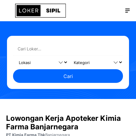
Langsung
Me
ke
isi
Cari
Lowongan Kerja Apoteker Kimia
Farma Banjarnegara
PT Kimia Farma Tbk
Banjarnegara