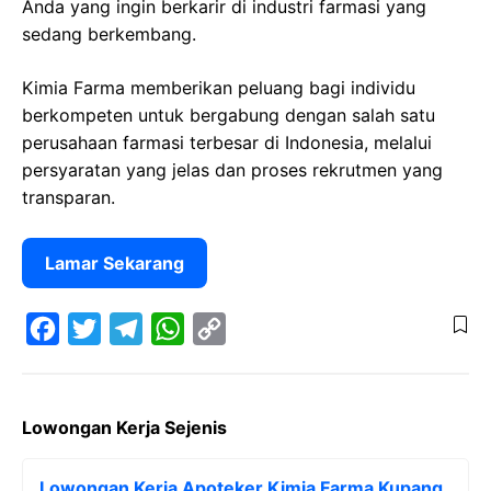
Anda yang ingin berkarir di industri farmasi yang
sedang berkembang.
Kimia Farma memberikan peluang bagi individu
berkompeten untuk bergabung dengan salah satu
perusahaan farmasi terbesar di Indonesia, melalui
persyaratan yang jelas dan proses rekrutmen yang
transparan.
Lamar Sekarang
F
T
T
W
C
a
w
e
h
o
Lowongan Kerja Sejenis
c
i
l
a
p
e
t
e
t
y
Lowongan Kerja Apoteker Kimia Farma Kupang