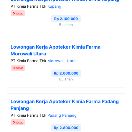
b
t
g
s
L
PT Kimia Farma Tbk
Kupang
o
e
r
A
i
Ditutup
o
r
a
p
n
Rp 2.100.000
Bulanan
k
m
p
k
Lowongan Kerja Apoteker Kimia Farma
Morowali Utara
PT Kimia Farma Tbk
Morowali Utara
Ditutup
Rp 2.600.000
Bulanan
Lowongan Kerja Apoteker Kimia Farma Padang
Panjang
PT Kimia Farma Tbk
Padang Panjang
Ditutup
Rp 2.800.000