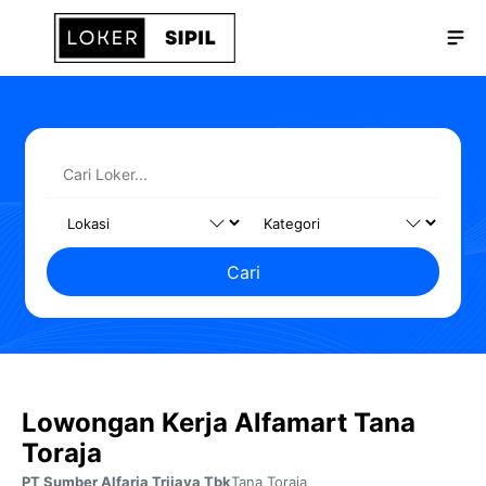
Langsung
Me
ke
isi
Cari
Lowongan Kerja Alfamart Tana
Toraja
PT Sumber Alfaria Trijaya Tbk
Tana Toraja