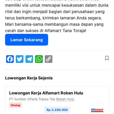
memiliki visi untuk mencapai kesuksesan dalam dunia
ritel dan ingin menjadi bagian dari perusahaan yang
terus berkembang, kirimkan lamaran Anda segera.
Mari bersama-sama membangun masa depan yang
cerah dan sukses di Alfamart Tana Toraja!
Lamar Sekarang
F
T
T
W
C
a
w
e
h
o
Lowongan Kerja Sejenis
c
i
l
a
p
e
t
e
t
y
Lowongan Kerja Alfamart Rokan Hulu
b
t
g
s
L
PT Sumber Alfaria Trijaya Tbk
Rokan Hulu
o
e
r
A
i
Ditutup
Rp 3.200.000
o
r
a
p
n