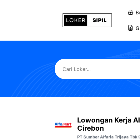
Langsung
ke
B
isi
G
Lowongan Kerja A
Cirebon
K
PT Sumber Alfaria Trijaya Tbk