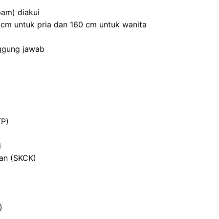
am) diakui
0 cm untuk pria dan 160 cm untuk wanita
nggung jawab
TP)
i
ian (SKCK)
)