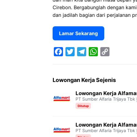
Cirebon. Bergabunglah dengan kami
dan jadilah bagian dari perjalanan
Lamar Sekarang
F
T
T
W
C
a
w
e
h
o
c
i
l
a
p
Lowongan Kerja Sejenis
e
t
e
t
y
Lowongan Kerja Alfama
b
t
g
s
L
PT Sumber Alfaria Trijaya Tbk
o
e
r
A
i
Ditutup
o
r
a
p
n
Lowongan Kerja Alfama
k
m
p
k
PT Sumber Alfaria Trijaya Tbk