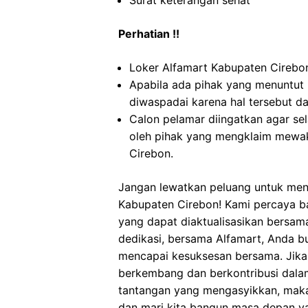
Surat keterangan sehat
Perhatian !!
Loker Alfamart Kabupaten Cirebon 
Apabila ada pihak yang menuntut
diwaspadai karena hal tersebut 
Calon pelamar diingatkan agar s
oleh pihak yang mengklaim mewak
Cirebon.
Jangan lewatkan peluang untuk menj
Kabupaten Cirebon! Kami percaya bah
yang dapat diaktualisasikan bersa
dedikasi, bersama Alfamart, Anda b
mencapai kesuksesan bersama. Jika
berkembang dan berkontribusi dalam 
tantangan yang mengasyikkan, maka
dan mari kita bangun masa depan y