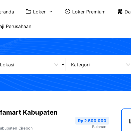
eranda
Loker
Loker Premium
Da
aji Perusahaan
lfamart Kabupaten
Rp 2.500.000
Bulanan
abupaten Cirebon