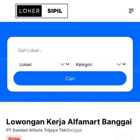
Langsung
Me
ke
isi
Cari
Lowongan Kerja Alfamart Banggai
PT Sumber Alfaria Trijaya Tbk
Banggai
Ditutup