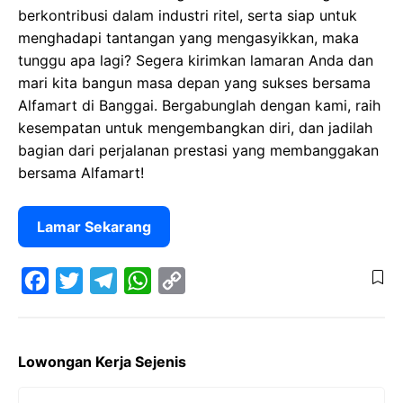
berkontribusi dalam industri ritel, serta siap untuk
menghadapi tantangan yang mengasyikkan, maka
tunggu apa lagi? Segera kirimkan lamaran Anda dan
mari kita bangun masa depan yang sukses bersama
Alfamart di Banggai. Bergabunglah dengan kami, raih
kesempatan untuk mengembangkan diri, dan jadilah
bagian dari perjalanan prestasi yang membanggakan
bersama Alfamart!
Lamar Sekarang
F
T
T
W
C
a
w
e
h
o
Lowongan Kerja Sejenis
c
i
l
a
p
e
t
e
t
y