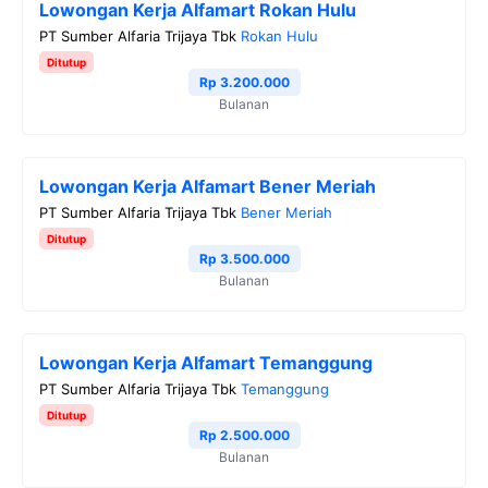
Lowongan Kerja Alfamart Rokan Hulu
b
t
g
s
L
PT Sumber Alfaria Trijaya Tbk
Rokan Hulu
o
e
r
A
i
Ditutup
o
r
a
p
n
Rp 3.200.000
Bulanan
k
m
p
k
Lowongan Kerja Alfamart Bener Meriah
PT Sumber Alfaria Trijaya Tbk
Bener Meriah
Ditutup
Rp 3.500.000
Bulanan
Lowongan Kerja Alfamart Temanggung
PT Sumber Alfaria Trijaya Tbk
Temanggung
Ditutup
Rp 2.500.000
Bulanan