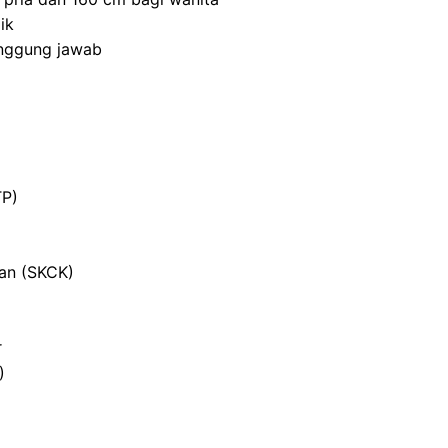
ik
anggung jawab
TP)
ian (SKCK)
r
)