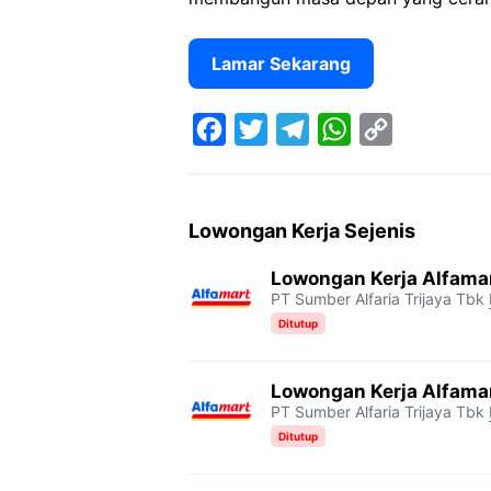
Lamar Sekarang
F
T
T
W
C
a
w
e
h
o
c
i
l
a
p
Lowongan Kerja Sejenis
e
t
e
t
y
Lowongan Kerja Alfama
b
t
g
s
L
PT Sumber Alfaria Trijaya Tbk
o
e
r
A
i
Ditutup
o
r
a
p
n
Lowongan Kerja Alfama
k
m
p
k
PT Sumber Alfaria Trijaya Tbk
Ditutup