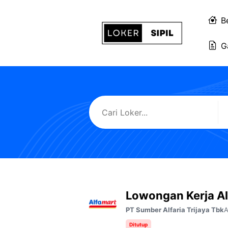
Langsung
ke
B
isi
G
Lowongan Kerja Al
A
PT Sumber Alfaria Trijaya Tbk
Ditutup