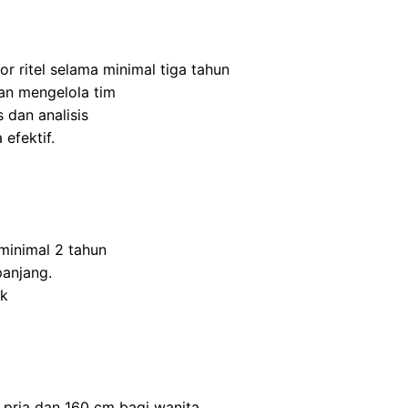
r ritel selama minimal tiga tahun
n mengelola tim
 dan analisis
efektif.
inimal 2 tahun
panjang.
ik
 pria dan 160 cm bagi wanita