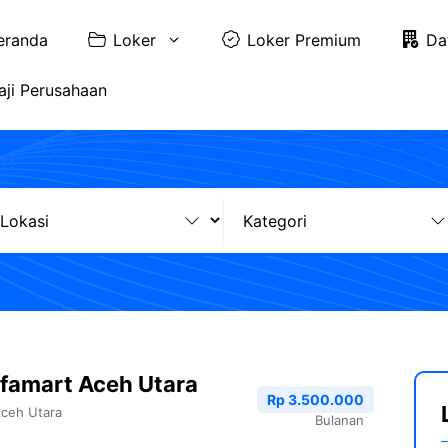
eranda
Loker
Loker Premium
Da
aji Perusahaan
famart Aceh Utara
Rp 3.500.000
ceh Utara
Bulanan