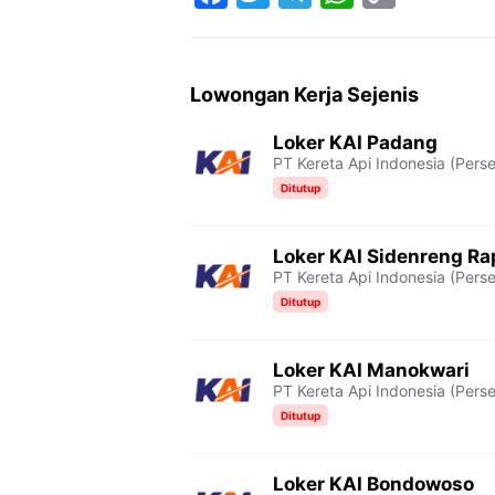
F
T
T
W
C
a
w
e
h
o
c
i
l
a
p
Lowongan Kerja Sejenis
e
t
e
t
y
Loker KAI Padang
b
t
g
s
L
PT Kereta Api Indonesia (Perse
o
e
r
A
i
Ditutup
o
r
a
p
n
Loker KAI Sidenreng R
k
m
p
k
PT Kereta Api Indonesia (Perse
Ditutup
Loker KAI Manokwari
PT Kereta Api Indonesia (Perse
Ditutup
Loker KAI Bondowoso