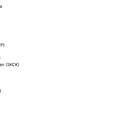
ja
TP)
i
ian (SKCK)
)