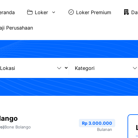
eranda
Loker
Loker Premium
Da
aji Perusahaan
lango
Rp 3.000.000
Bone Bolango
ro)
Bulanan