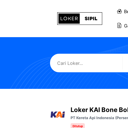
Langsung
ke
B
isi
G
Loker KAI Bone Bo
PT Kereta Api Indonesia (Perse
Ditutup