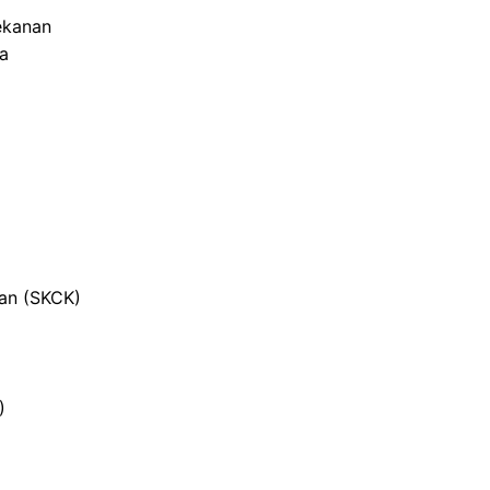
ekanan
ja
ian (SKCK)
)