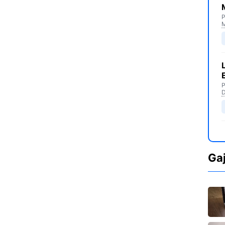
P
M
P
D
Ga