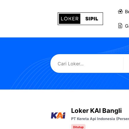
Langsung
ke
B
isi
G
Loker KAI Bangli
PT Kereta Api Indonesia (Perse
Ditutup