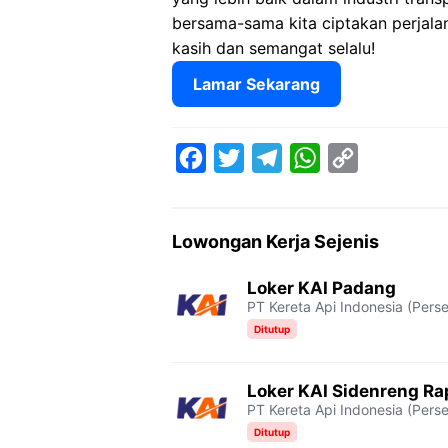
bersama-sama kita ciptakan perjalan
kasih dan semangat selalu!
Lamar Sekarang
F
T
T
W
C
a
w
e
h
o
c
i
l
a
p
Lowongan Kerja Sejenis
e
t
e
t
y
b
t
g
s
L
Loker KAI Padang
PT Kereta Api Indonesia (Perse
o
e
r
A
i
Ditutup
o
r
a
p
n
k
m
p
k
Loker KAI Sidenreng R
PT Kereta Api Indonesia (Perse
Ditutup