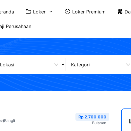
eranda
Loker
Loker Premium
Da
aji Perusahaan
Rp 2.700.000
Bangli
ro)
Bulanan