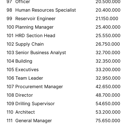
97
Officer
20.500.000
98
Human Resources Specialist
20.400.000
99
Reservoir Engineer
21.150.000
100
Planning Manager
25.400.000
101
HRD Section Head
25.550.000
102
Supply Chain
26.750.000
103
Senior Business Analyst
32.700.000
104
Building
32.350.000
105
Executives
33.200.000
106
Team Leader
32.950.000
107
Procurement Manager
42.650.000
108
Director
48.700.000
109
Drilling Supervisor
54.650.000
110
Architect
53.200.000
111
General Manager
75.650.000